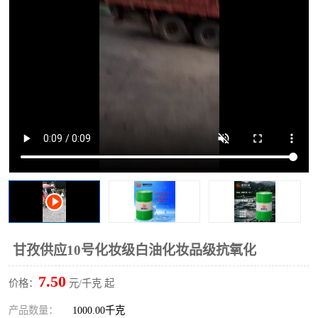
2731溶剂油
甘孜供应10号化妆级白油化妆品级抗氧化
7.50
价格：
元/千克 起
产品数量：
1000.00千克