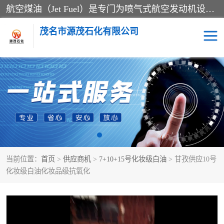
航空煤油（Jet Fuel）是专门为喷气式航空发动机设计的高纯度燃料，主要分为Jet A、Jet A-1和Jet B等类型。其特点是闪点高、低温流动性好，并添加了抗静电剂和抗氧化剂以确保飞行安全。航空煤油需
茂名市源茂石化有限公司
RP3航空煤油
D20+D30溶剂油
D40+D60溶剂油
D80+D100溶剂油
6号+120号溶剂油
260号溶剂油
当前位置：
首页
>
供应商机
>
7+10+15号化妆级白油
> 甘孜供应10号
异构烷烃
天然乳胶
化妆级白油化妆品级抗氧化
3+5号化妆级白油
7+10+15号化妆级白油
26+32号化妆级白油
46+68号化妆级白油