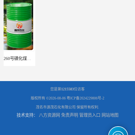
辽宁葫芦岛供应260号磺化煤油电解铜电解镍钴稀释剂
您是第
1215583
位访客
版权所有 ©2026-08-06
粤ICP备2024229806号-2
茂名市源茂石化有限公司
保留所有权利.
技术支持：
八方资源网
免责声明
管理员入口
网站地图