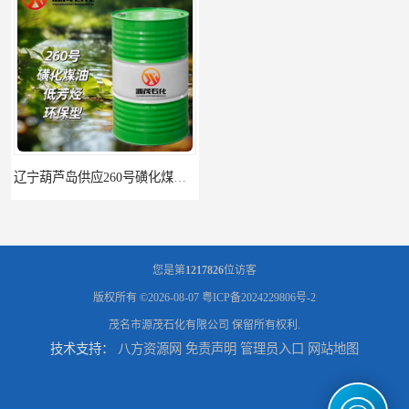
辽宁葫芦岛供应260号磺化煤油电解铜电解镍钴稀释剂
您是第
1217826
位访客
版权所有 ©2026-08-07
粤ICP备2024229806号-2
茂名市源茂石化有限公司
保留所有权利.
技术支持：
八方资源网
免责声明
管理员入口
网站地图