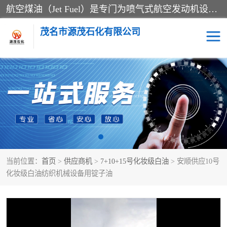
航空煤油（Jet Fuel）是专门为喷气式航空发动机设计的高纯度燃料，主要分为Jet A、Jet A-1和Jet B等类型。其特点是闪点高、低温流动性好，并添加了抗静电剂和抗氧化剂以确保飞行安全。航空煤油需
茂名市源茂石化有限公司
RP3航空煤油
D20+D30溶剂油
D40+D60溶剂油
D80+D100溶剂油
6号+120号溶剂油
260号溶剂油
当前位置：
首页
>
供应商机
>
7+10+15号化妆级白油
> 安顺供应10号
异构烷烃
天然乳胶
化妆级白油纺织机械设备用锭子油
3+5号化妆级白油
7+10+15号化妆级白油
26+32号化妆级白油
46+68号化妆级白油