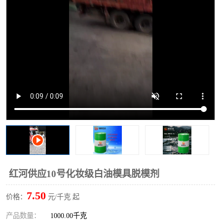
2731溶剂油
红河供应10号化妆级白油模具脱模剂
7.50
价格：
元/千克 起
产品数量：
1000.00千克