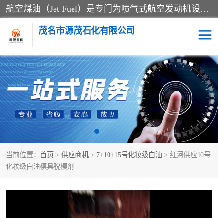
航空煤油（Jet Fuel）是专门为喷气式航空发动机设计的高纯度燃料，主要分为Jet A、Jet A-1和Jet B等类型。其特点是闪点高、低温流动性好，并添加了抗静电剂和抗氧化剂以确保飞行安全。航空煤油需
茂名市源茂石化有限公司
RP3航空煤油
D20+D30溶剂油
D40+D60溶剂油
D80+D100溶剂油
6号+120号溶剂油
260号溶剂油
当前位置：
首页
>
供应商机
>
7+10+15号化妆级白油
> 红河供应10号
异构烷烃
天然乳胶
化妆级白油模具脱模剂
3+5号化妆级白油
7+10+15号化妆级白油
26+32号化妆级白油
46+68号化妆级白油