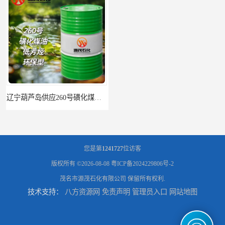
辽宁葫芦岛供应260号磺化煤油电解铜电解镍钴稀释剂
您是第
1241727
位访客
版权所有 ©2026-08-08
粤ICP备2024229806号-2
茂名市源茂石化有限公司
保留所有权利.
技术支持：
八方资源网
免责声明
管理员入口
网站地图