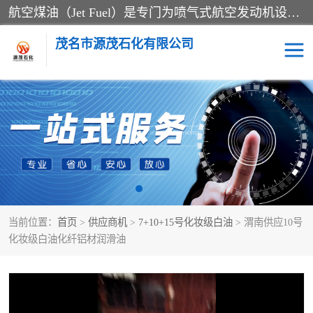
航空煤油（Jet Fuel）是专门为喷气式航空发动机设计的高纯度燃料，主要分为Jet A、Jet A-1和Jet B等类型。其特点是闪点高、低温流动性好，并添加了抗静电剂和抗氧化剂以确保飞行安全。航空煤油需
茂名市源茂石化有限公司
RP3航空煤油
D20+D30溶剂油
D40+D60溶剂油
D80+D100溶剂油
6号+120号溶剂油
260号溶剂油
当前位置：
首页
>
供应商机
>
7+10+15号化妆级白油
> 渭南供应10号
异构烷烃
天然乳胶
化妆级白油化纤铝材润滑油
3+5号化妆级白油
7+10+15号化妆级白油
26+32号化妆级白油
46+68号化妆级白油