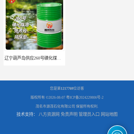
辽宁葫芦岛供应260号磺化煤油电解铜电解镍钴稀释剂
您是第
1217769
位访客
版权所有 ©2026-08-07
粤ICP备2024229806号-2
茂名市源茂石化有限公司
保留所有权利.
技术支持：
八方资源网
免责声明
管理员入口
网站地图