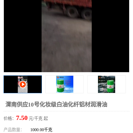
2731溶剂油
渭南供应10号化妆级白油化纤铝材润滑油
7.50
价格：
元/千克 起
产品数量：
1000.00千克