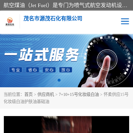
航空煤油（Jet Fuel）是专门为喷气式航空发动机设计的高纯度燃料，主要分为Jet A、Jet A-1和Jet B等类型。其特点是闪点高、低温流动性好，并添加了抗静电剂和抗氧化剂以确保飞行安全。航空煤油需
茂名市源茂石化有限公司
RP3航空煤油
D20+D30溶剂油
D40+D60溶剂油
D80+D100溶剂油
6号+120号溶剂油
260号溶剂油
当前位置：
首页
>
供应商机
>
7+10+15号化妆级白油
> 怀柔供应15号
异构烷烃
天然乳胶
化妆级白油护肤油基础油
3+5号化妆级白油
7+10+15号化妆级白油
26+32号化妆级白油
46+68号化妆级白油