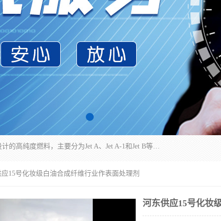
航空煤油（Jet Fuel）是专门为喷气式航空发动机设计的高纯度燃料，主要分为Jet A、Jet A-1和Jet B等类型。其特点是闪点高、低温流动性好，并添加了抗静电剂和抗氧化剂以确保飞行安全。航空煤油需
供应15号化妆级白油合成纤维行业作表面处理剂
河东供应15号化妆