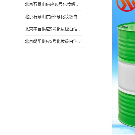
北京石景山供应10号化妆级白油高精密机械润滑油
北京石景山供应5号化妆级白油缝纫机油 设备润滑油
北京丰台供应5号化妆级白油纤维与织物柔软光亮
北京朝阳供应5号化妆级白油纺织时的润滑剂