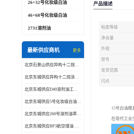
26+32号化妆级白油
产品描述
46+68号化妆级白油
粘度等级
2731溶剂油
净含量
外观
最新供应商机
更多
型号
北京石景山供应异构十二烷香精助剂
发货范围
北京东城供应异构十二烷涂料胶粘油墨稀释剂
闪点
北京东城供应D40溶剂油工业金属清洗
北京东城供应5号化妆级白油钻井液润滑剂
15号白油
北京东城供应260号溶剂油萃取溶剂油金属萃取剂
在现代工业
北京东城供应RP3航空煤油 高含量国标工业级航空煤油燃料油 无色透明