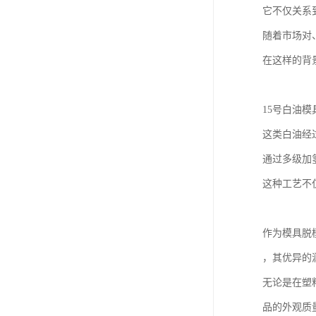
它不仅关系
随着市场对
在这样的背
15号白油模
这类白油经
通过多级加
这种工艺不
作为模具脱
，其优异的
无论是在塑
品的外观质