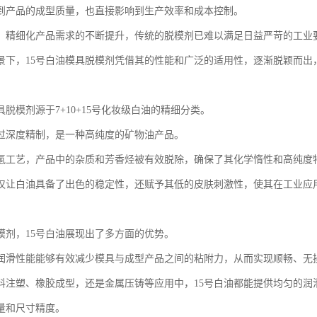
到产品的成型质量，也直接影响到生产效率和成本控制。
、精细化产品需求的不断提升，传统的脱模剂已难以满足日益严苛的工业
景下，15号白油模具脱模剂凭借其的性能和广泛的适用性，逐渐脱颖而出
具脱模剂源于7+10+15号化妆级白油的精细分类。
过深度精制，是一种高纯度的矿物油产品。
氢工艺，产品中的杂质和芳香烃被有效脱除，确保了其化学惰性和高纯度
仅让白油具备了出色的稳定性，还赋予其低的皮肤刺激性，使其在工业应
模剂，15号白油展现出了多方面的优势。
润滑性能能够有效减少模具与成型产品之间的粘附力，从而实现顺畅、无
料注塑、橡胶成型，还是金属压铸等应用中，15号白油都能提供均匀的润
量和尺寸精度。