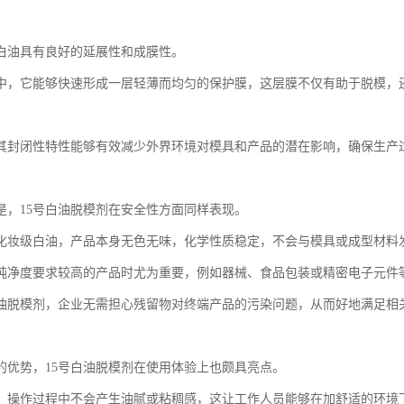
号白油具有良好的延展性和成膜性。
中，它能够快速形成一层轻薄而均匀的保护膜，这层膜不仅有助于脱模，
其封闭性特性能够有效减少外界环境对模具和产品的潜在影响，确保生产
是，15号白油脱模剂在安全性方面同样表现。
化妆级白油，产品本身无色无味，化学性质稳定，不会与模具或成型材料
纯净度要求较高的产品时尤为重要，例如器械、食品包装或精密电子元件
白油脱模剂，企业无需担心残留物对终端产品的污染问题，从而好地满足相
的优势，15号白油脱模剂在使用体验上也颇具亮点。
，操作过程中不会产生油腻或粘稠感，这让工作人员能够在加舒适的环境