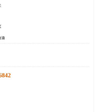
起
区
白油
6842