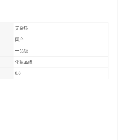
无杂质
国产
一品级
化妆品级
0.8