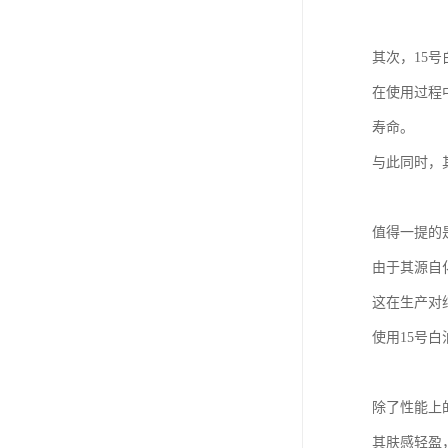
其次，15
在使用过程
寿命。
与此同时，
值得一提的
由于其源自
这在生产对
使用15号
除了性能上
其肤感轻盈