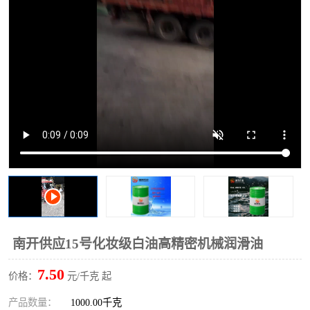
2731溶剂油
南开供应15号化妆级白油高精密机械润滑油
7.50
价格：
元/千克 起
产品数量：
1000.00千克