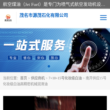
航空煤油（Jet Fuel）是专门为喷气式航空发动机设计的高纯度燃料，主要分为Jet A、Jet A-1和Jet B等类型。其特点是闪点高、低温流动性好，并添加了抗静电剂和抗氧化剂以确保飞行安全。航空煤油需
茂名市源茂石化有限公司
RP3航空煤油
D20+D30溶剂油
D40+D60溶剂油
D80+D100溶剂油
6号+120号溶剂油
260号溶剂油
当前位置：
首页
>
供应商机
>
7+10+15号化妆级白油
> 南开供应15号
异构烷烃
天然乳胶
化妆级白油高精密机械润滑油
3+5号化妆级白油
7+10+15号化妆级白油
26+32号化妆级白油
46+68号化妆级白油