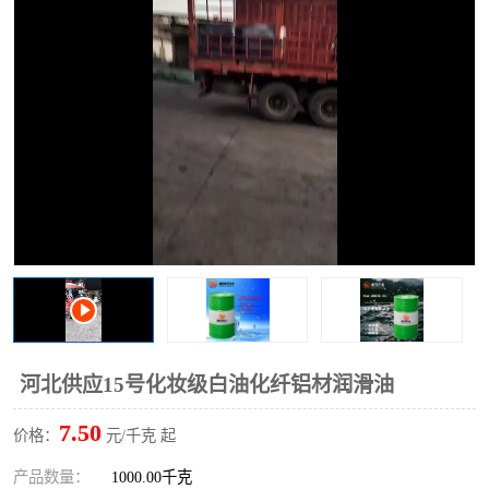
2731溶剂油
河北供应15号化妆级白油化纤铝材润滑油
7.50
价格：
元/千克 起
产品数量：
1000.00千克