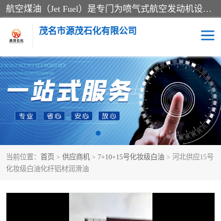
航空煤油（Jet Fuel）是专门为喷气式航空发动机设计的高纯度燃料，主要分为Jet A、Jet A-1和Jet B等类型。其特点是闪点高、低温流动性好，并添加了抗静电剂和抗氧化剂以确保飞行安全。航空煤油需
茂名市源茂石化有限公司
RP3航空煤油
D20+D30溶剂油
D40+D60溶剂油
D80+D100溶剂油
6号+120号溶剂油
260号溶剂油
当前位置：
首页
>
供应商机
>
7+10+15号化妆级白油
> 河北供应15号
异构烷烃
天然乳胶
化妆级白油化纤铝材润滑油
3+5号化妆级白油
7+10+15号化妆级白油
26+32号化妆级白油
46+68号化妆级白油