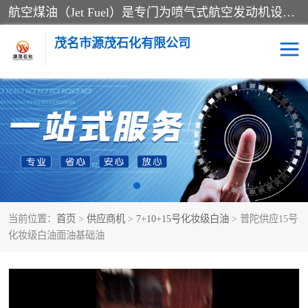
航空煤油（Jet Fuel）是专门为喷气式航空发动机设计的高纯度燃料，主要分为Jet A、Jet A-1和Jet B等类型。其特点是闪点高、低温流动性好，并添加了抗静电剂和抗氧化剂以确保飞行安全。航空煤油需
茂名市源茂石化有限公司
RP3航空煤油
D20+D30溶剂油
D40+D60溶剂油
D80+D100溶剂油
6号+120号溶剂油
260号溶剂油
当前位置：
首页
>
供应商机
>
7+10+15号化妆级白油
> 普陀供应15号
异构烷烃
天然乳胶
化妆级白油面油基础油
3+5号化妆级白油
7+10+15号化妆级白油
26+32号化妆级白油
46+68号化妆级白油