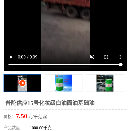
2731溶剂油
普陀供应15号化妆级白油面油基础油
7.50
价格：
元/千克 起
产品数量：
1000.00千克