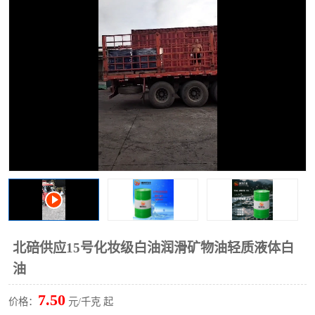
2731溶剂油
北碚供应15号化妆级白油润滑矿物油轻质液体白
油
7.50
价格：
元/千克 起