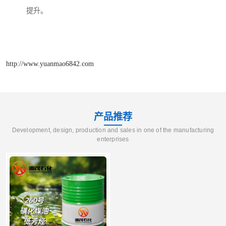
提升。
http://www.yuanmao6842.com
产品推荐
Development, design, production and sales in one of the manufacturing
enterprises