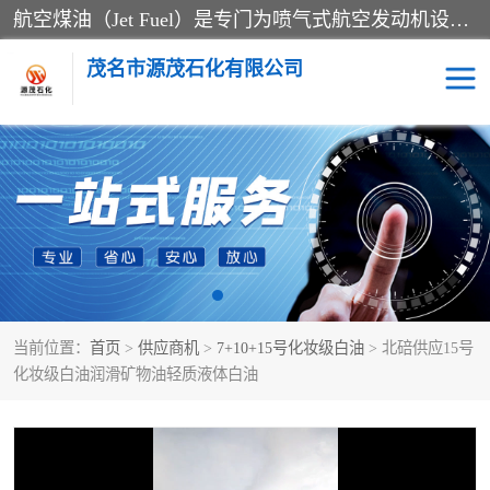
航空煤油（Jet Fuel）是专门为喷气式航空发动机设计的高纯度燃料，主要分为Jet A、Jet A-1和Jet B等类型。其特点是闪点高、低温流动性好，并添加了抗静电剂和抗氧化剂以确保飞行安全。航空煤油需
茂名市源茂石化有限公司
RP3航空煤油
D20+D30溶剂油
D40+D60溶剂油
D80+D100溶剂油
6号+120号溶剂油
260号溶剂油
当前位置：
首页
>
供应商机
>
7+10+15号化妆级白油
> 北碚供应15号
异构烷烃
天然乳胶
化妆级白油润滑矿物油轻质液体白油
3+5号化妆级白油
7+10+15号化妆级白油
26+32号化妆级白油
46+68号化妆级白油