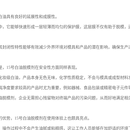
号白油具有良好的延展性和成膜性。
中，它能够快速形成一层轻薄而均匀的保护膜，这层膜不仅有助于脱模，
其封闭性特性能够有效减少外界环境对模具和产品的潜在影响，确保生产
是，15号白油脱模剂在安全性方面同样表现。
化妆级白油，产品本身无色无味，化学性质稳定，不会与模具或成型材料
纯净度要求较高的产品时尤为重要，例如器械、食品包装或精密电子元件
白油脱模剂，企业无需担心残留物对终端产品的污染问题，从而好地满足相
的优势，15号白油脱模剂在使用体验上也颇具亮点。
，操作过程中不会产生油腻或粘稠感，这让工作人员能够在加舒适的环境