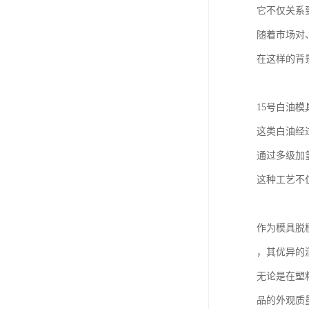
它不仅关系
随着市场对
在这样的背
15号白油模
这类白油经
通过多级加
这种工艺不
作为模具脱
，其优异的
无论是在塑
品的外观质