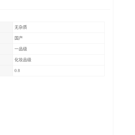
无杂质
国产
一品级
化妆品级
0.8