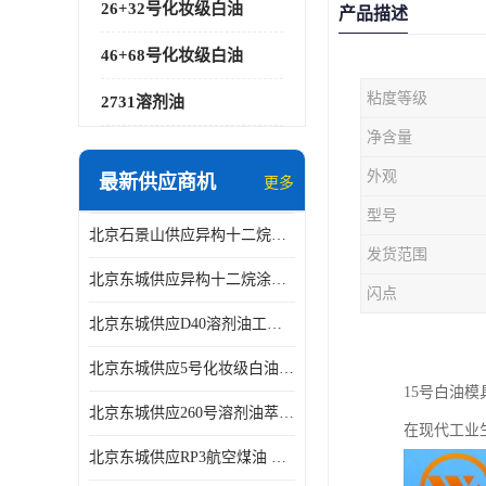
26+32号化妆级白油
产品描述
46+68号化妆级白油
粘度等级
2731溶剂油
净含量
外观
最新供应商机
更多
型号
北京石景山供应异构十二烷香精助剂
发货范围
北京东城供应异构十二烷涂料胶粘油墨稀释剂
闪点
北京东城供应D40溶剂油工业金属清洗
北京东城供应5号化妆级白油钻井液润滑剂
15号白油
北京东城供应260号溶剂油萃取溶剂油金属萃取剂
在现代工业
北京东城供应RP3航空煤油 高含量国标工业级航空煤油燃料油 无色透明