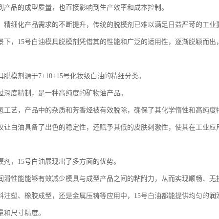
到产品的成型质量，也直接影响到生产效率和成本控制。
、精细化产品需求的不断提升，传统的脱模剂已难以满足日益严苛的工业
景下，15号白油模具脱模剂凭借其的性能和广泛的适用性，逐渐脱颖而出
具脱模剂源于7+10+15号化妆级白油的精细分类。
过深度精制，是一种高纯度的矿物油产品。
氢工艺，产品中的杂质和芳香烃被有效脱除，确保了其化学惰性和高纯度
仅让白油具备了出色的稳定性，还赋予其低的皮肤刺激性，使其在工业应
模剂，15号白油展现出了多方面的优势。
润滑性能能够有效减少模具与成型产品之间的粘附力，从而实现顺畅、无
料注塑、橡胶成型，还是金属压铸等应用中，15号白油都能提供均匀的润
量和尺寸精度。