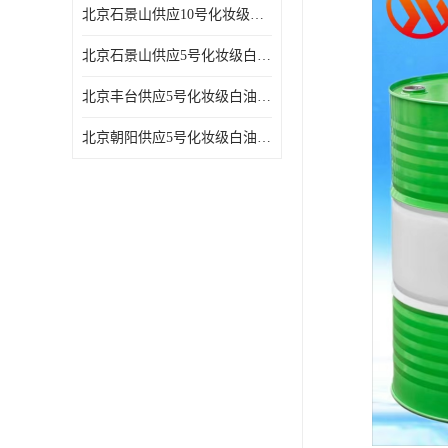
北京石景山供应10号化妆级白油高精密机械润滑油
北京石景山供应5号化妆级白油缝纫机油 设备润滑油
北京丰台供应5号化妆级白油纤维与织物柔软光亮
北京朝阳供应5号化妆级白油纺织时的润滑剂