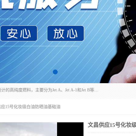
航空煤油（Jet Fuel）是专门为喷气式航空发动机设计的高纯度燃料，主要分为Jet A、Jet A-1和Jet B等类型。其特点是闪点高、低温流动性好，并添加了抗静电剂和抗氧化剂以确保飞行安全。航空煤油需
供应15号化妆级白油防晒油基础油
文昌供应15号化妆