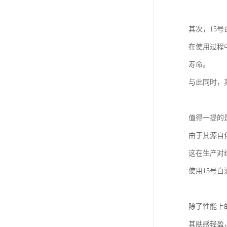
其次，15
在使用过程
寿命。
与此同时，
值得一提的
由于其源自
这在生产对
使用15号
除了性能上
其肤感轻盈