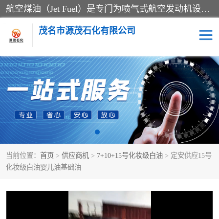
航空煤油（Jet Fuel）是专门为喷气式航空发动机设计的高纯度燃料，主要分为Jet A、Jet A-1和Jet B等类型。其特点是闪点高、低温流动性好，并添加了抗静电剂和抗氧化剂以确保飞行安全。航空煤油需
茂名市源茂石化有限公司
RP3航空煤油
D20+D30溶剂油
D40+D60溶剂油
D80+D100溶剂油
6号+120号溶剂油
260号溶剂油
当前位置：
首页
>
供应商机
>
7+10+15号化妆级白油
> 定安供应15号
异构烷烃
天然乳胶
化妆级白油婴儿油基础油
3+5号化妆级白油
7+10+15号化妆级白油
26+32号化妆级白油
46+68号化妆级白油