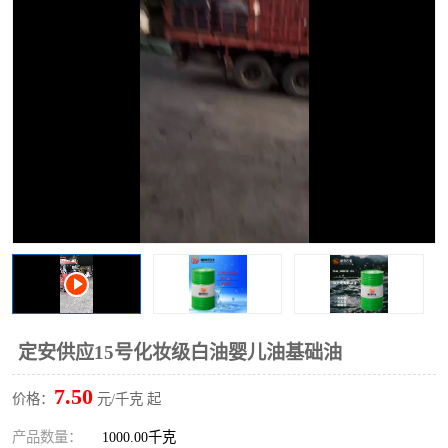
2731溶剂油
定安供应15号化妆级白油婴儿油基础油
7.50
价格：
元/千克 起
产品数量：
1000.00千克