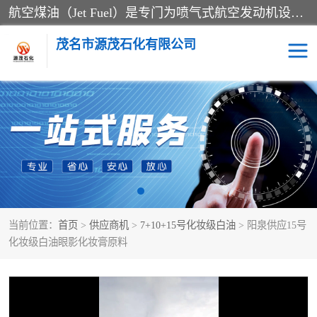
航空煤油（Jet Fuel）是专门为喷气式航空发动机设计的高纯度燃料，主要分为Jet A、Jet A-1和Jet B等类型。其特点是闪点高、低温流动性好，并添加了抗静电剂和抗氧化剂以确保飞行安全。航空煤油需
茂名市源茂石化有限公司
RP3航空煤油
D20+D30溶剂油
D40+D60溶剂油
D80+D100溶剂油
6号+120号溶剂油
260号溶剂油
当前位置：
首页
>
供应商机
>
7+10+15号化妆级白油
> 阳泉供应15号
异构烷烃
天然乳胶
化妆级白油眼影化妆膏原料
3+5号化妆级白油
7+10+15号化妆级白油
26+32号化妆级白油
46+68号化妆级白油