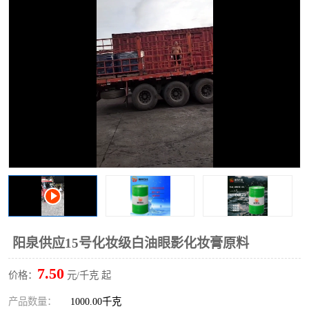
2731溶剂油
阳泉供应15号化妆级白油眼影化妆膏原料
7.50
价格：
元/千克 起
产品数量：
1000.00千克