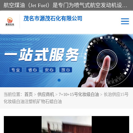
航空煤油（Jet Fuel）是专门为喷气式航空发动机设计的高纯度燃料，主要分为Jet A、Jet A-1和Jet B等类型。其特点是闪点高、低温流动性好，并添加了抗静电剂和抗氧化剂以确保飞行安全。航空煤油需
茂名市源茂石化有限公司
RP3航空煤油
D20+D30溶剂油
D40+D60溶剂油
D80+D100溶剂油
6号+120号溶剂油
260号溶剂油
当前位置：
首页
>
供应商机
>
7+10+15号化妆级白油
> 长治供应15号
异构烷烃
天然乳胶
化妆级白油注塑机矿物石蜡白油
3+5号化妆级白油
7+10+15号化妆级白油
26+32号化妆级白油
46+68号化妆级白油