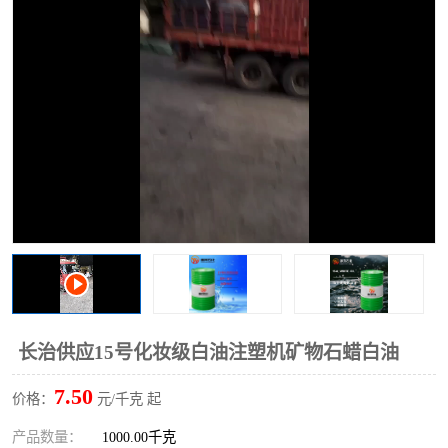
2731溶剂油
长治供应15号化妆级白油注塑机矿物石蜡白油
7.50
价格：
元/千克 起
产品数量：
1000.00千克