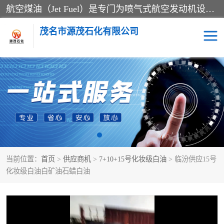
航空煤油（Jet Fuel）是专门为喷气式航空发动机设计的高纯度燃料，主要分为Jet A、Jet A-1和Jet B等类型。其特点是闪点高、低温流动性好，并添加了抗静电剂和抗氧化剂以确保飞行安全。航空煤油需
茂名市源茂石化有限公司
RP3航空煤油
D20+D30溶剂油
D40+D60溶剂油
D80+D100溶剂油
6号+120号溶剂油
260号溶剂油
当前位置：
首页
>
供应商机
>
7+10+15号化妆级白油
> 临汾供应15号
异构烷烃
天然乳胶
化妆级白油白矿油石蜡白油
3+5号化妆级白油
7+10+15号化妆级白油
26+32号化妆级白油
46+68号化妆级白油