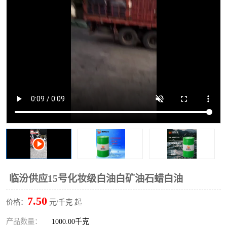
2731溶剂油
临汾供应15号化妆级白油白矿油石蜡白油
7.50
价格：
元/千克 起
产品数量：
1000.00千克