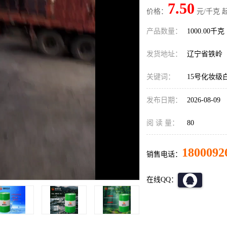
7.50
价格：
元/千克 
产品数量：
1000.00千克
发货地址：
辽宁省铁岭
关键词：
15号化妆级
发布日期：
2026-08-09
阅 读 量：
80
1800092
销售电话：
在线QQ：