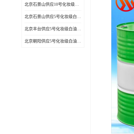
北京石景山供应10号化妆级白油高精密机械润滑油
北京石景山供应5号化妆级白油缝纫机油 设备润滑油
北京丰台供应5号化妆级白油纤维与织物柔软光亮
北京朝阳供应5号化妆级白油纺织时的润滑剂