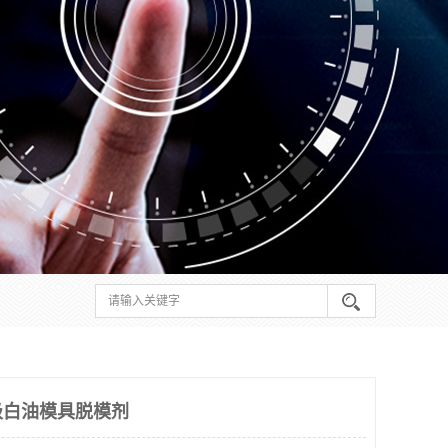
级白油模具脱模剂