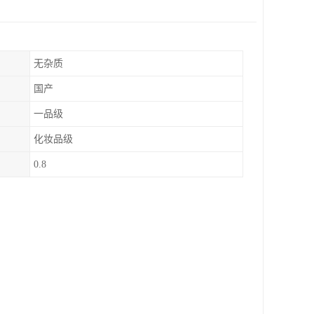
无杂质
国产
一品级
化妆品级
0.8