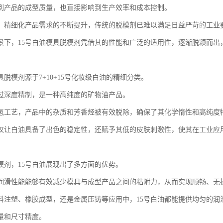
到产品的成型质量，也直接影响到生产效率和成本控制。
、精细化产品需求的不断提升，传统的脱模剂已难以满足日益严苛的工业
景下，15号白油模具脱模剂凭借其的性能和广泛的适用性，逐渐脱颖而出
具脱模剂源于7+10+15号化妆级白油的精细分类。
过深度精制，是一种高纯度的矿物油产品。
氢工艺，产品中的杂质和芳香烃被有效脱除，确保了其化学惰性和高纯度
仅让白油具备了出色的稳定性，还赋予其低的皮肤刺激性，使其在工业应
模剂，15号白油展现出了多方面的优势。
润滑性能能够有效减少模具与成型产品之间的粘附力，从而实现顺畅、无
料注塑、橡胶成型，还是金属压铸等应用中，15号白油都能提供均匀的润
量和尺寸精度。