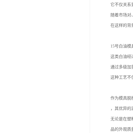
它不仅关系
随着市场对
在这样的背
15号白油模
这类白油经
通过多级加
这种工艺不
作为模具脱
，其优异的
无论是在塑
品的外观质