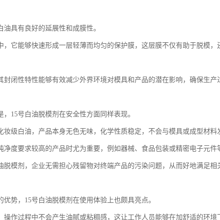
号白油具有良好的延展性和成膜性。
中，它能够快速形成一层轻薄而均匀的保护膜，这层膜不仅有助于脱模，
其封闭性特性能够有效减少外界环境对模具和产品的潜在影响，确保生产
是，15号白油脱模剂在安全性方面同样表现。
化妆级白油，产品本身无色无味，化学性质稳定，不会与模具或成型材料
纯净度要求较高的产品时尤为重要，例如器械、食品包装或精密电子元件
白油脱模剂，企业无需担心残留物对终端产品的污染问题，从而好地满足相
的优势，15号白油脱模剂在使用体验上也颇具亮点。
，操作过程中不会产生油腻或粘稠感，这让工作人员能够在加舒适的环境