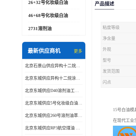
26+32号化妆级白油
产品描述
46+68号化妆级白油
粘度等级
2731溶剂油
净含量
外观
最新供应商机
更多
型号
北京石景山供应异构十二烷香精助剂
发货范围
北京东城供应异构十二烷涂料胶粘油墨稀释剂
闪点
北京东城供应D40溶剂油工业金属清洗
北京东城供应5号化妆级白油钻井液润滑剂
15号白油
北京东城供应260号溶剂油萃取溶剂油金属萃取剂
在现代工业
北京东城供应RP3航空煤油 高含量国标工业级航空煤油燃料油 无色透明