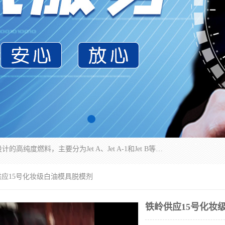
航空煤油（Jet Fuel）是专门为喷气式航空发动机设计的高纯度燃料，主要分为Jet A、Jet A-1和Jet B等类型。其特点是闪点高、低温流动性好，并添加了抗静电剂和抗氧化剂以确保飞行安全。航空煤油需
供应15号化妆级白油模具脱模剂
铁岭供应15号化妆