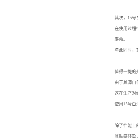
其次，15
在使用过程
寿命。
与此同时，
值得一提的
由于其源自
这在生产对
使用15号
除了性能上
其肤感轻盈