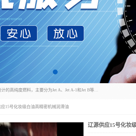
航空煤油（Jet Fuel）是专门为喷气式航空发动机设计的高纯度燃料，主要分为Jet A、Jet A-1和Jet B等类型。其特点是闪点高、低温流动性好，并添加了抗静电剂和抗氧化剂以确保飞行安全。航空煤油需
供应15号化妆级白油高精密机械润滑油
辽源供应15号化妆