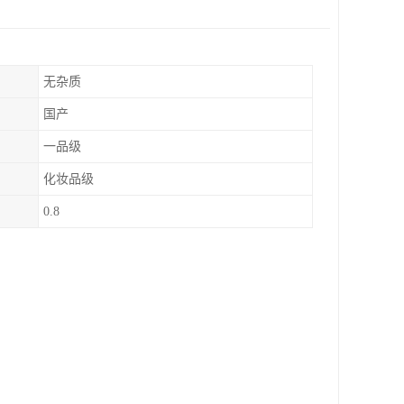
无杂质
国产
一品级
化妆品级
0.8