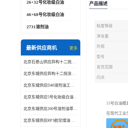
26+32号化妆级白油
产品描述
46+68号化妆级白油
粘度等级
2731溶剂油
净含量
外观
最新供应商机
更多
型号
北京石景山供应异构十二烷香精助剂
发货范围
北京东城供应异构十二烷涂料胶粘油墨稀释剂
闪点
北京东城供应D40溶剂油工业金属清洗
北京东城供应5号化妆级白油钻井液润滑剂
15号白油
北京东城供应260号溶剂油萃取溶剂油金属萃取剂
在现代工业
北京东城供应RP3航空煤油 高含量国标工业级航空煤油燃料油 无色透明