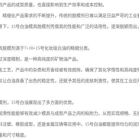
到产品的成型质量，也直接影响到生产效率和成本控制。
、精细化产品需求的不断提升，传统的脱模剂已难以满足日益严苛的工业
景下，15号白油模具脱模剂凭借其的性能和广泛的适用性，逐渐脱颖而出
具脱模剂源于7+10+15号化妆级白油的精细分类。
过深度精制，是一种高纯度的矿物油产品。
氢工艺，产品中的杂质和芳香烃被有效脱除，确保了其化学惰性和高纯度
仅让白油具备了出色的稳定性，还赋予其低的皮肤刺激性，使其在工业应
模剂，15号白油展现出了多方面的优势。
润滑性能能够有效减少模具与成型产品之间的粘附力，从而实现顺畅、无
料注塑、橡胶成型，还是金属压铸等应用中，15号白油都能提供均匀的润
量和尺寸精度。