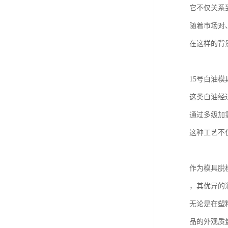
它不仅关系
随着市场对
在这样的背
15号白油模
这类白油经
通过多级加
这种工艺不
作为模具脱
，其优异的
无论是在塑
品的外观质