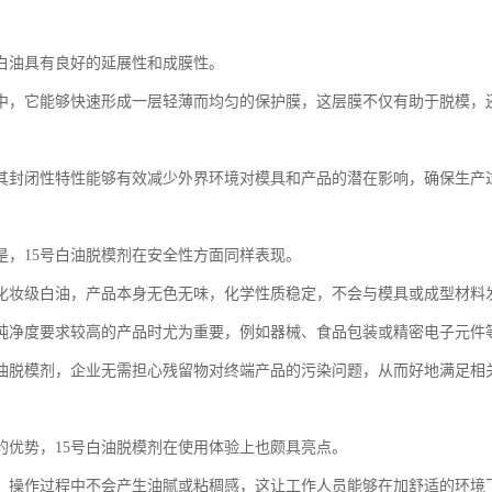
号白油具有良好的延展性和成膜性。
中，它能够快速形成一层轻薄而均匀的保护膜，这层膜不仅有助于脱模，
其封闭性特性能够有效减少外界环境对模具和产品的潜在影响，确保生产
是，15号白油脱模剂在安全性方面同样表现。
化妆级白油，产品本身无色无味，化学性质稳定，不会与模具或成型材料
纯净度要求较高的产品时尤为重要，例如器械、食品包装或精密电子元件
白油脱模剂，企业无需担心残留物对终端产品的污染问题，从而好地满足相
的优势，15号白油脱模剂在使用体验上也颇具亮点。
，操作过程中不会产生油腻或粘稠感，这让工作人员能够在加舒适的环境