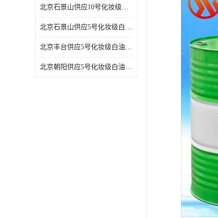
北京石景山供应10号化妆级白油高精密机械润滑油
北京石景山供应5号化妆级白油缝纫机油 设备润滑油
北京丰台供应5号化妆级白油纤维与织物柔软光亮
北京朝阳供应5号化妆级白油纺织时的润滑剂