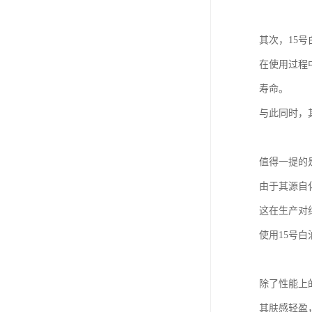
其次，15
在使用过程
寿命。
与此同时，
值得一提的
由于其源自
这在生产对
使用15号
除了性能上
其肤感轻盈