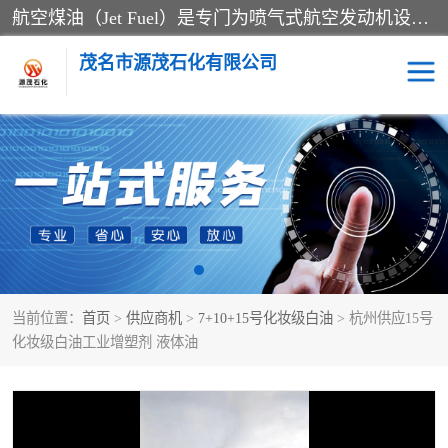
航空煤油（Jet Fuel）是专门为喷气式航空发动机设计的高纯度燃料，主要分为Jet A、Jet A-1和Jet B等类型。其特点是闪点高、低温流动性好，并添加了抗静电剂和抗氧化剂以确保飞行安全。航空煤油需
茂名市源茂石化有限公司
RP3航空煤油
D20+D30溶剂油
D40+D60溶剂油
D80+D100溶剂油
6号+120号溶剂油
260号溶剂油
当前位置：
首页
>
供应商机
>
7+10+15号化妆级白油
> 杭州供应15号
异构烷烃
天然乳胶
化妆级白油工业增塑剂 液体油
3+5号化妆级白油
7+10+15号化妆级白油
26+32号化妆级白油
46+68号化妆级白油