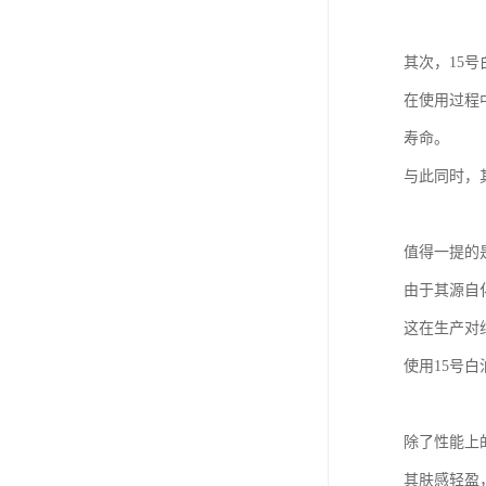
其次，15
在使用过程
寿命。
与此同时，
值得一提的
由于其源自
这在生产对
使用15号
除了性能上
其肤感轻盈