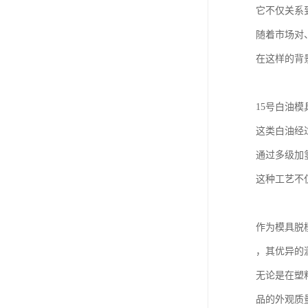
它不仅关系
随着市场对
在这样的背
15号白油模
这类白油经
通过多级加
这种工艺不
作为模具脱
，其优异的
无论是在塑
品的外观质