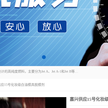
航空煤油（Jet Fuel）是专门为喷气式航空发动机设计的高纯度燃料，主要分为Jet A、Jet A-1和Jet B等类型。其特点是闪点高、低温流动性好，并添加了抗静电剂和抗氧化剂以确保飞行安全。航空煤油需
供应15号化妆级白油模具脱模剂
嘉兴供应15号化妆