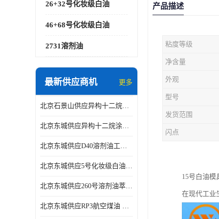
26+32号化妆级白油
产品描述
46+68号化妆级白油
粘度等级
2731溶剂油
净含量
外观
最新供应商机
更多
型号
北京石景山供应异构十二烷香精助剂
发货范围
北京东城供应异构十二烷涂料胶粘油墨稀释剂
闪点
北京东城供应D40溶剂油工业金属清洗
北京东城供应5号化妆级白油钻井液润滑剂
15号白油
北京东城供应260号溶剂油萃取溶剂油金属萃取剂
在现代工业
北京东城供应RP3航空煤油 高含量国标工业级航空煤油燃料油 无色透明