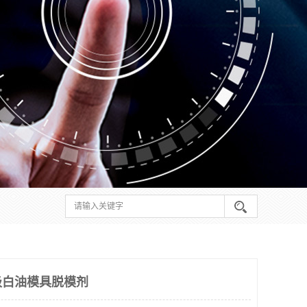
级白油模具脱模剂