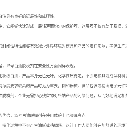
号白油具有良好的延展性和成膜性。
中，它能够快速形成一层轻薄而均匀的保护膜，这层膜不仅有助于脱模，
其封闭性特性能够有效减少外界环境对模具和产品的潜在影响，确保生产
是，15号白油脱模剂在安全性方面同样表现。
化妆级白油，产品本身无色无味，化学性质稳定，不会与模具或成型材料
纯净度要求较高的产品时尤为重要，例如器械、食品包装或精密电子元件
白油脱模剂，企业无需担心残留物对终端产品的污染问题，从而好地满足相
的优势，15号白油脱模剂在使用体验上也颇具亮点。
，操作过程中不会产生油腻或粘稠感，这让工作人员能够在加舒适的环境