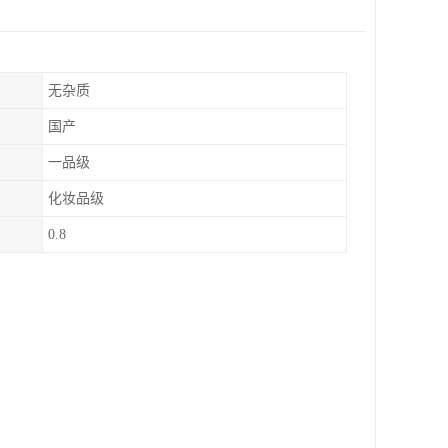
无杂质
国产
一品级
化妆品级
0.8