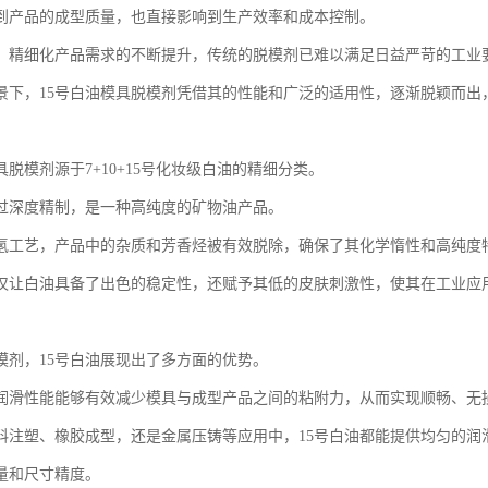
到产品的成型质量，也直接影响到生产效率和成本控制。
、精细化产品需求的不断提升，传统的脱模剂已难以满足日益严苛的工业
景下，15号白油模具脱模剂凭借其的性能和广泛的适用性，逐渐脱颖而出
具脱模剂源于7+10+15号化妆级白油的精细分类。
过深度精制，是一种高纯度的矿物油产品。
氢工艺，产品中的杂质和芳香烃被有效脱除，确保了其化学惰性和高纯度
仅让白油具备了出色的稳定性，还赋予其低的皮肤刺激性，使其在工业应
模剂，15号白油展现出了多方面的优势。
润滑性能能够有效减少模具与成型产品之间的粘附力，从而实现顺畅、无
料注塑、橡胶成型，还是金属压铸等应用中，15号白油都能提供均匀的润
量和尺寸精度。