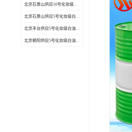
北京石景山供应10号化妆级白油高精密机械润滑油
北京石景山供应5号化妆级白油缝纫机油 设备润滑油
北京丰台供应5号化妆级白油纤维与织物柔软光亮
北京朝阳供应5号化妆级白油纺织时的润滑剂