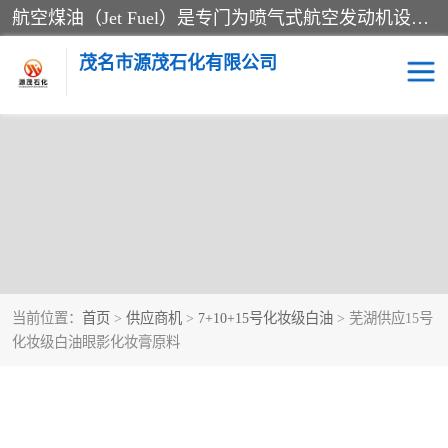
航空煤油（Jet Fuel）是专门为喷气式航空发动机设计的高纯度燃料，主要分为Jet A、Jet A-1和Jet B等类型。其特点是闪点高、低温流动性好，并添加了抗静电剂和抗氧化剂以确保飞行安全。航空煤油需
茂名市源茂石化有限公司
当前位置：
首页
>
供应商机
>
7+10+15号化妆级白油
> 芜湖供应15号
化妆级白油眼影化妆膏原料