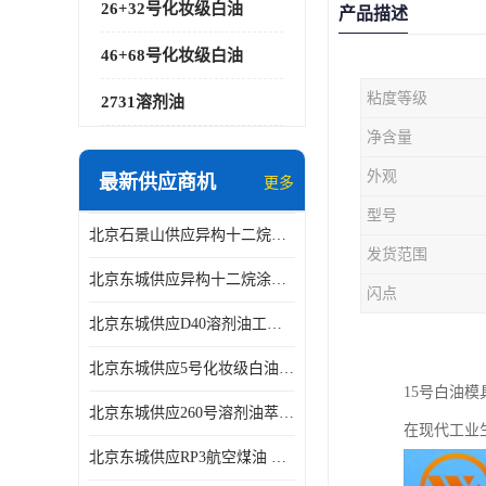
26+32号化妆级白油
产品描述
46+68号化妆级白油
粘度等级
2731溶剂油
净含量
外观
最新供应商机
更多
型号
北京石景山供应异构十二烷香精助剂
发货范围
北京东城供应异构十二烷涂料胶粘油墨稀释剂
闪点
北京东城供应D40溶剂油工业金属清洗
北京东城供应5号化妆级白油钻井液润滑剂
15号白油
北京东城供应260号溶剂油萃取溶剂油金属萃取剂
在现代工业
北京东城供应RP3航空煤油 高含量国标工业级航空煤油燃料油 无色透明