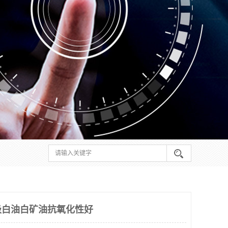
级白油白矿油抗氧化性好