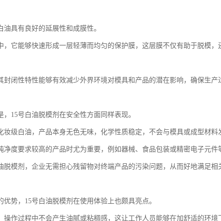
号白油具有良好的延展性和成膜性。
中，它能够快速形成一层轻薄而均匀的保护膜，这层膜不仅有助于脱模，
其封闭性特性能够有效减少外界环境对模具和产品的潜在影响，确保生产
是，15号白油脱模剂在安全性方面同样表现。
化妆级白油，产品本身无色无味，化学性质稳定，不会与模具或成型材料
纯净度要求较高的产品时尤为重要，例如器械、食品包装或精密电子元件
白油脱模剂，企业无需担心残留物对终端产品的污染问题，从而好地满足相
的优势，15号白油脱模剂在使用体验上也颇具亮点。
，操作过程中不会产生油腻或粘稠感，这让工作人员能够在加舒适的环境