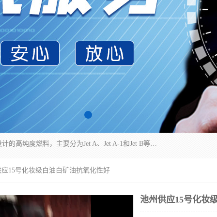
航空煤油（Jet Fuel）是专门为喷气式航空发动机设计的高纯度燃料，主要分为Jet A、Jet A-1和Jet B等类型。其特点是闪点高、低温流动性好，并添加了抗静电剂和抗氧化剂以确保飞行安全。航空煤油需
供应15号化妆级白油白矿油抗氧化性好
池州供应15号化妆