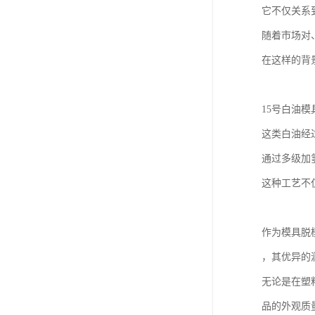
它不仅关系
随着市场对
在这样的背
15号白油模
这类白油经
通过多级加
这种工艺不
作为模具脱
，其优异的
无论是在塑
品的外观质