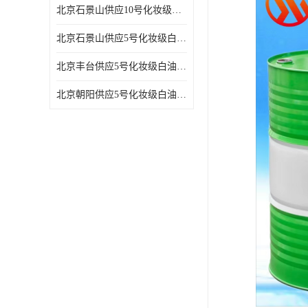
北京石景山供应10号化妆级白油高精密机械润滑油
北京石景山供应5号化妆级白油缝纫机油 设备润滑油
北京丰台供应5号化妆级白油纤维与织物柔软光亮
北京朝阳供应5号化妆级白油纺织时的润滑剂