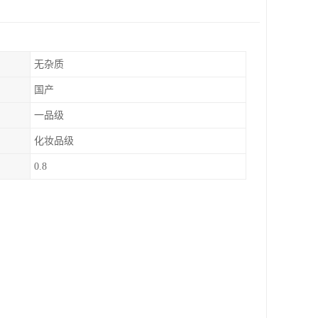
无杂质
国产
一品级
化妆品级
0.8