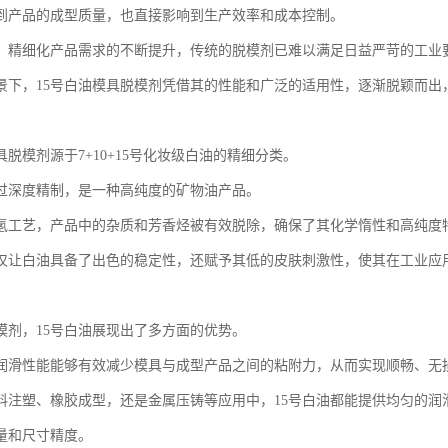
到产品的成型质量，也直接影响到生产效率和成本控制。
、精细化产品需求的不断提升，传统的脱模剂已难以满足日益严苛的工业
景下，15号白油模具脱模剂凭借其的性能和广泛的适用性，逐渐脱颖而出
具脱模剂源于7+10+15号化妆级白油的精细分类。
过深度精制，是一种高纯度的矿物油产品。
氢工艺，产品中的杂质和芳香烃被有效脱除，确保了其化学惰性和高纯度
仅让白油具备了出色的稳定性，还赋予其低的皮肤刺激性，使其在工业应
模剂，15号白油展现出了多方面的优势。
润滑性能能够有效减少模具与成型产品之间的粘附力，从而实现顺畅、无
料注塑、橡胶成型，还是金属压铸等应用中，15号白油都能提供均匀的润
量和尺寸精度。