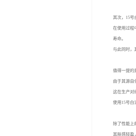
其次，15
在使用过程
寿命。
与此同时，
值得一提的
由于其源自
这在生产对
使用15号
除了性能上
其肤感轻盈