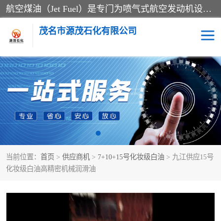
航空煤油（Jet Fuel）是专门为喷气式航空发动机设计的高纯度燃料，主要分为Jet A、Jet A-1和Jet B等类型。其特点是闪点高、低温流动性好，并添加了抗静电剂和抗氧化剂以确保飞行安全。航空煤油需
茂名市源茂石化有限公司
RP3航空煤油
D20+D30溶剂油
D40+D60溶剂油
D80+D100溶剂油
6号+120号溶剂油
260号溶剂油
当前位置：
首页
>
供应商机
>
7+10+15号化妆级白油
> 九江供应15号
异构烷烃
天然乳胶
化妆级白油高精密机械润滑油
3+5号化妆级白油
7+10+15号化妆级白油
26+32号化妆级白油
46+68号化妆级白油