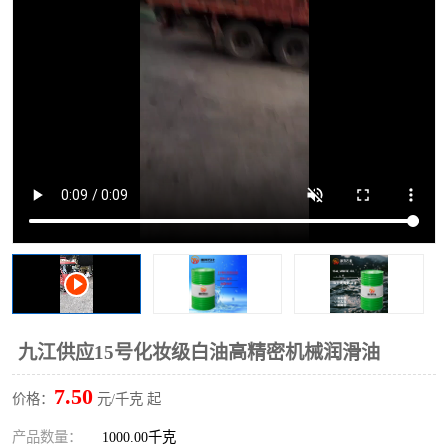
2731溶剂油
九江供应15号化妆级白油高精密机械润滑油
7.50
价格：
元/千克 起
产品数量：
1000.00千克