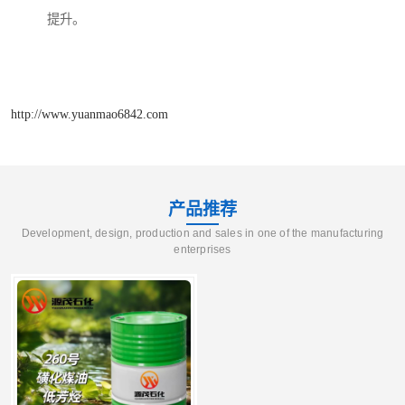
提升。
http://www.yuanmao6842.com
产品推荐
Development, design, production and sales in one of the manufacturing
enterprises