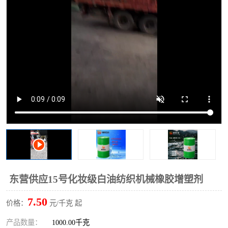
2731溶剂油
东营供应15号化妆级白油纺织机械橡胶增塑剂
7.50
价格：
元/千克 起
产品数量：
1000.00千克