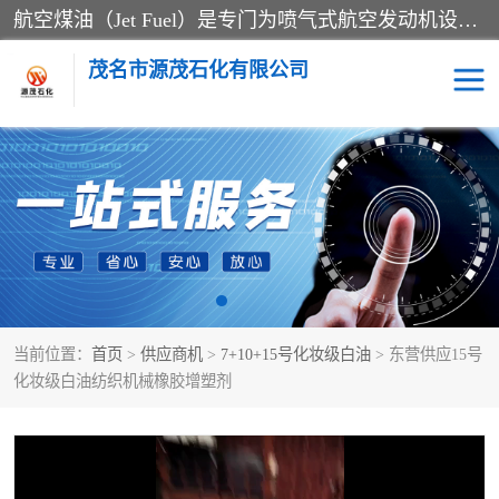
航空煤油（Jet Fuel）是专门为喷气式航空发动机设计的高纯度燃料，主要分为Jet A、Jet A-1和Jet B等类型。其特点是闪点高、低温流动性好，并添加了抗静电剂和抗氧化剂以确保飞行安全。航空煤油需
茂名市源茂石化有限公司
RP3航空煤油
D20+D30溶剂油
D40+D60溶剂油
D80+D100溶剂油
6号+120号溶剂油
260号溶剂油
当前位置：
首页
>
供应商机
>
7+10+15号化妆级白油
> 东营供应15号
异构烷烃
天然乳胶
化妆级白油纺织机械橡胶增塑剂
3+5号化妆级白油
7+10+15号化妆级白油
26+32号化妆级白油
46+68号化妆级白油