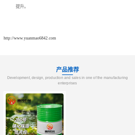
提升。
http://www.yuanmao6842.com
产品推荐
Development, design, production and sales in one of the manufacturing
enterprises