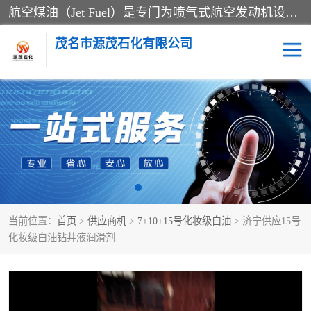
航空煤油（Jet Fuel）是专门为喷气式航空发动机设计的高纯度燃料，主要分为Jet A、Jet A-1和Jet B等类型。其特点是闪点高、低温流动性好，并添加了抗静电剂和抗氧化剂以确保飞行安全。航空煤油需
茂名市源茂石化有限公司
RP3航空煤油
D20+D30溶剂油
D40+D60溶剂油
D80+D100溶剂油
6号+120号溶剂油
260号溶剂油
当前位置：
首页
>
供应商机
>
7+10+15号化妆级白油
> 济宁供应15号
异构烷烃
天然乳胶
化妆级白油钻井液润滑剂
3+5号化妆级白油
7+10+15号化妆级白油
26+32号化妆级白油
46+68号化妆级白油