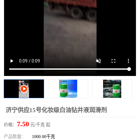
2731溶剂油
济宁供应15号化妆级白油钻井液润滑剂
7.50
价格：
元/千克 起
产品数量：
1000.00千克