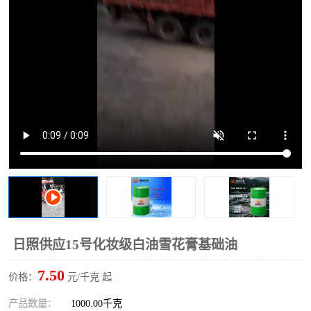
2731溶剂油
日照供应15号化妆级白油雪花膏基础油
7.50
价格：
元/千克 起
产品数量：
1000.00千克