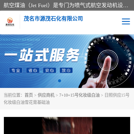
航空煤油（Jet Fuel）是专门为喷气式航空发动机设计的高纯度燃料，主要分为Jet A、Jet A-1和Jet B等类型。其特点是闪点高、低温流动性好，并添加了抗静电剂和抗氧化剂以确保飞行安全。航空煤油需
茂名市源茂石化有限公司
RP3航空煤油
D20+D30溶剂油
D40+D60溶剂油
D80+D100溶剂油
6号+120号溶剂油
260号溶剂油
当前位置：
首页
>
供应商机
>
7+10+15号化妆级白油
> 日照供应15号
异构烷烃
天然乳胶
化妆级白油雪花膏基础油
3+5号化妆级白油
7+10+15号化妆级白油
26+32号化妆级白油
46+68号化妆级白油