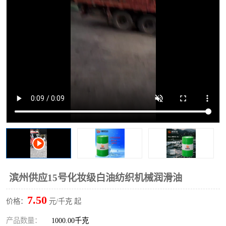
2731溶剂油
滨州供应15号化妆级白油纺织机械润滑油
7.50
价格：
元/千克 起
产品数量：
1000.00千克