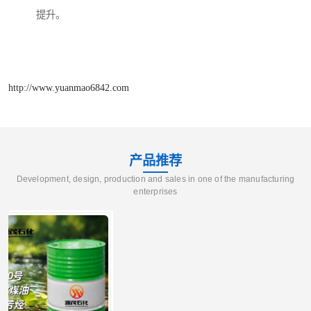
提升。
http://www.yuanmao6842.com
产品推荐
Development, design, production and sales in one of the manufacturing
enterprises