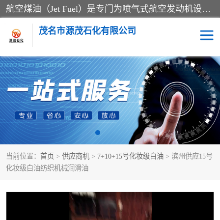
航空煤油（Jet Fuel）是专门为喷气式航空发动机设计的高纯度燃料，主要分为Jet A、Jet A-1和Jet B等类型。其特点是闪点高、低温流动性好，并添加了抗静电剂和抗氧化剂以确保飞行安全。航空煤油需
茂名市源茂石化有限公司
RP3航空煤油
D20+D30溶剂油
D40+D60溶剂油
D80+D100溶剂油
6号+120号溶剂油
260号溶剂油
当前位置：
首页
>
供应商机
>
7+10+15号化妆级白油
> 滨州供应15号
异构烷烃
天然乳胶
化妆级白油纺织机械润滑油
3+5号化妆级白油
7+10+15号化妆级白油
26+32号化妆级白油
46+68号化妆级白油