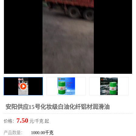
2731溶剂油
安阳供应15号化妆级白油化纤铝材润滑油
7.50
价格：
元/千克 起
产品数量：
1000.00千克