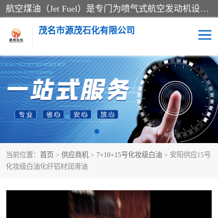
航空煤油（Jet Fuel）是专门为喷气式航空发动机设计的高纯度燃料，主要分为Jet A、Jet A-1和Jet B等类型。其特点是闪点高、低温流动性好，并添加了抗静电剂和抗氧化剂以确保飞行安全。航空煤油需
茂名市源茂石化有限公司
RP3航空煤油
D20+D30溶剂油
D40+D60溶剂油
D80+D100溶剂油
6号+120号溶剂油
260号溶剂油
当前位置：
首页
>
供应商机
>
7+10+15号化妆级白油
> 安阳供应15号
异构烷烃
天然乳胶
化妆级白油化纤铝材润滑油
3+5号化妆级白油
7+10+15号化妆级白油
26+32号化妆级白油
46+68号化妆级白油