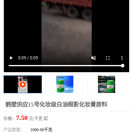
2731溶剂油
鹤壁供应15号化妆级白油眼影化妆膏原料
7.50
价格：
元/千克 起
产品数量：
1000.00千克