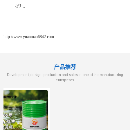
提升。
http://www.yuanmao6842.com
产品推荐
Development, design, production and sales in one of the manufacturing
enterprises