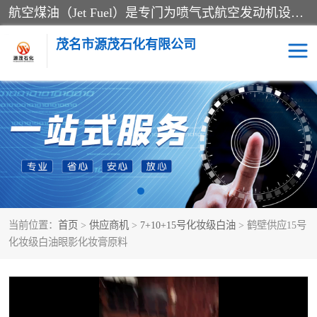
航空煤油（Jet Fuel）是专门为喷气式航空发动机设计的高纯度燃料，主要分为Jet A、Jet A-1和Jet B等类型。其特点是闪点高、低温流动性好，并添加了抗静电剂和抗氧化剂以确保飞行安全。航空煤油需
茂名市源茂石化有限公司
RP3航空煤油
D20+D30溶剂油
D40+D60溶剂油
D80+D100溶剂油
6号+120号溶剂油
260号溶剂油
当前位置：
首页
>
供应商机
>
7+10+15号化妆级白油
> 鹤壁供应15号
异构烷烃
天然乳胶
化妆级白油眼影化妆膏原料
3+5号化妆级白油
7+10+15号化妆级白油
26+32号化妆级白油
46+68号化妆级白油