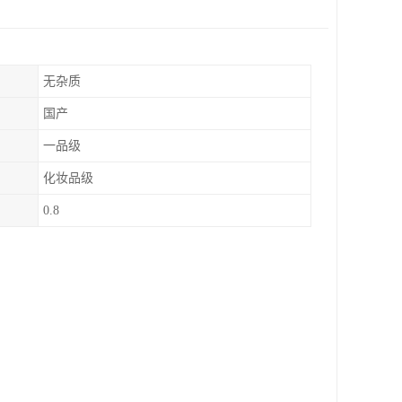
无杂质
国产
一品级
化妆品级
0.8