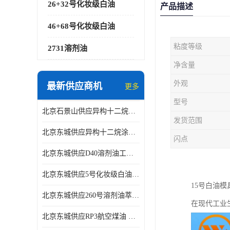
26+32号化妆级白油
产品描述
46+68号化妆级白油
粘度等级
2731溶剂油
净含量
外观
最新供应商机
更多
型号
北京石景山供应异构十二烷香精助剂
发货范围
北京东城供应异构十二烷涂料胶粘油墨稀释剂
闪点
北京东城供应D40溶剂油工业金属清洗
北京东城供应5号化妆级白油钻井液润滑剂
15号白油
北京东城供应260号溶剂油萃取溶剂油金属萃取剂
在现代工业
北京东城供应RP3航空煤油 高含量国标工业级航空煤油燃料油 无色透明