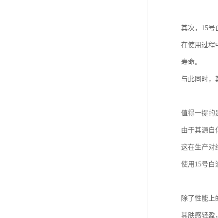
其次，15
在使用过程
寿命。
与此同时，
值得一提的
由于其源自
这在生产对
使用15号
除了性能上
其肤感轻盈