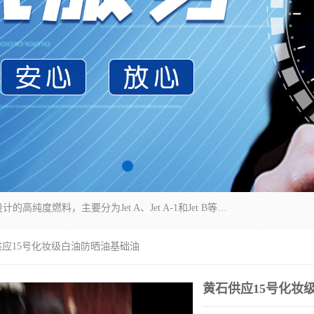
航空煤油（Jet Fuel）是专门为喷气式航空发动机设计的高纯度燃料，主要分为Jet A、Jet A-1和Jet B等类型。其特点是闪点高、低温流动性好，并添加了抗静电剂和抗氧化剂以确保飞行安全。航空煤油需
供应15号化妆级白油防晒油基础油
黄石供应15号化妆