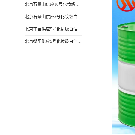
北京石景山供应10号化妆级白油高精密机械润滑油
北京石景山供应5号化妆级白油缝纫机油 设备润滑油
北京丰台供应5号化妆级白油纤维与织物柔软光亮
北京朝阳供应5号化妆级白油纺织时的润滑剂