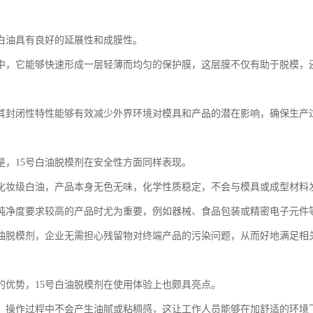
号白油具有良好的延展性和成膜性。
中，它能够快速形成一层轻薄而均匀的保护膜，这层膜不仅有助于脱模，
其封闭性特性能够有效减少外界环境对模具和产品的潜在影响，确保生产
是，15号白油脱模剂在安全性方面同样表现。
化妆级白油，产品本身无色无味，化学性质稳定，不会与模具或成型材料
纯净度要求较高的产品时尤为重要，例如器械、食品包装或精密电子元件
白油脱模剂，企业无需担心残留物对终端产品的污染问题，从而好地满足相
的优势，15号白油脱模剂在使用体验上也颇具亮点。
，操作过程中不会产生油腻或粘稠感，这让工作人员能够在加舒适的环境