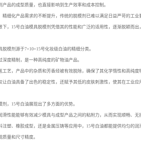
到产品的成型质量，也直接影响到生产效率和成本控制。
、精细化产品需求的不断提升，传统的脱模剂已难以满足日益严苛的工业
景下，15号白油模具脱模剂凭借其的性能和广泛的适用性，逐渐脱颖而出
具脱模剂源于7+10+15号化妆级白油的精细分类。
过深度精制，是一种高纯度的矿物油产品。
氢工艺，产品中的杂质和芳香烃被有效脱除，确保了其化学惰性和高纯度
仅让白油具备了出色的稳定性，还赋予其低的皮肤刺激性，使其在工业应
模剂，15号白油展现出了多方面的优势。
润滑性能能够有效减少模具与成型产品之间的粘附力，从而实现顺畅、无
料注塑、橡胶成型，还是金属压铸等应用中，15号白油都能提供均匀的润滑
观质量和尺寸精度。