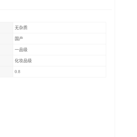
无杂质
国产
一品级
化妆品级
0.8