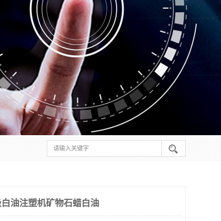
级白油注塑机矿物石蜡白油