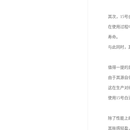
其次，15
在使用过程
寿命。
与此同时，
值得一提的
由于其源自
这在生产对
使用15号
除了性能上
其肤感轻盈