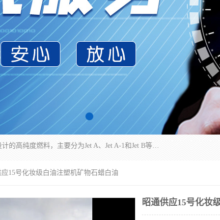
航空煤油（Jet Fuel）是专门为喷气式航空发动机设计的高纯度燃料，主要分为Jet A、Jet A-1和Jet B等类型。其特点是闪点高、低温流动性好，并添加了抗静电剂和抗氧化剂以确保飞行安全。航空煤油需
供应15号化妆级白油注塑机矿物石蜡白油
昭通供应15号化妆