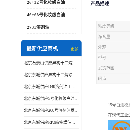
26+32号化妆级白油
产品描述
46+68号化妆级白油
粘度等级
2731溶剂油
净含量
外观
最新供应商机
更多
型号
北京石景山供应异构十二烷香精助剂
发货范围
北京东城供应异构十二烷涂料胶粘油墨稀释剂
闪点
北京东城供应D40溶剂油工业金属清洗
北京东城供应5号化妆级白油钻井液润滑剂
15号白油
北京东城供应260号溶剂油萃取溶剂油金属萃取剂
在现代工业
北京东城供应RP3航空煤油 高含量国标工业级航空煤油燃料油 无色透明