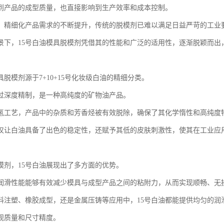
到产品的成型质量，也直接影响到生产效率和成本控制。
、精细化产品需求的不断提升，传统的脱模剂已难以满足日益严苛的工业
景下，15号白油模具脱模剂凭借其的性能和广泛的适用性，逐渐脱颖而出
具脱模剂源于7+10+15号化妆级白油的精细分类。
过深度精制，是一种高纯度的矿物油产品。
氢工艺，产品中的杂质和芳香烃被有效脱除，确保了其化学惰性和高纯度
仅让白油具备了出色的稳定性，还赋予其低的皮肤刺激性，使其在工业应
模剂，15号白油展现出了多方面的优势。
润滑性能能够有效减少模具与成型产品之间的粘附力，从而实现顺畅、无
料注塑、橡胶成型，还是金属压铸等应用中，15号白油都能提供均匀的润滑
观质量和尺寸精度。