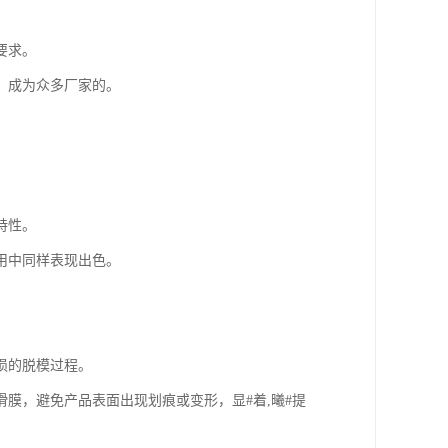
要求。
，成为众多厂家的。
特性。
用中同样表现出色。
损的脱模过程。
膜，避免产品表面出现划痕或变形，显#着,曦#提