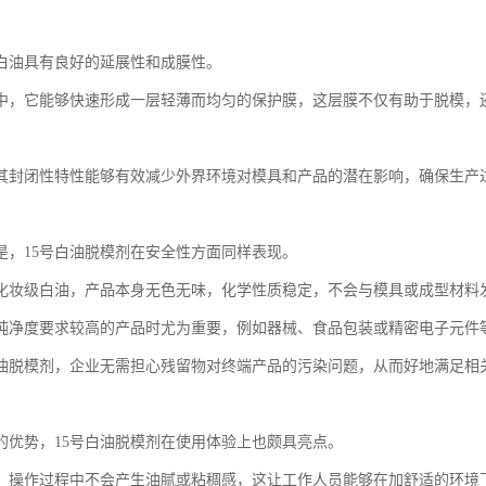
号白油具有良好的延展性和成膜性。
中，它能够快速形成一层轻薄而均匀的保护膜，这层膜不仅有助于脱模，
其封闭性特性能够有效减少外界环境对模具和产品的潜在影响，确保生产
是，15号白油脱模剂在安全性方面同样表现。
化妆级白油，产品本身无色无味，化学性质稳定，不会与模具或成型材料
纯净度要求较高的产品时尤为重要，例如器械、食品包装或精密电子元件
白油脱模剂，企业无需担心残留物对终端产品的污染问题，从而好地满足相
的优势，15号白油脱模剂在使用体验上也颇具亮点。
，操作过程中不会产生油腻或粘稠感，这让工作人员能够在加舒适的环境