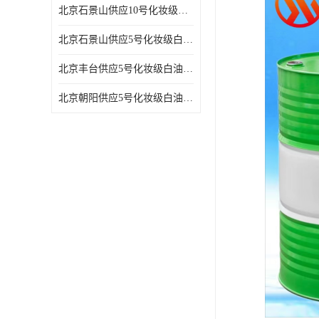
北京石景山供应10号化妆级白油高精密机械润滑油
北京石景山供应5号化妆级白油缝纫机油 设备润滑油
北京丰台供应5号化妆级白油纤维与织物柔软光亮
北京朝阳供应5号化妆级白油纺织时的润滑剂