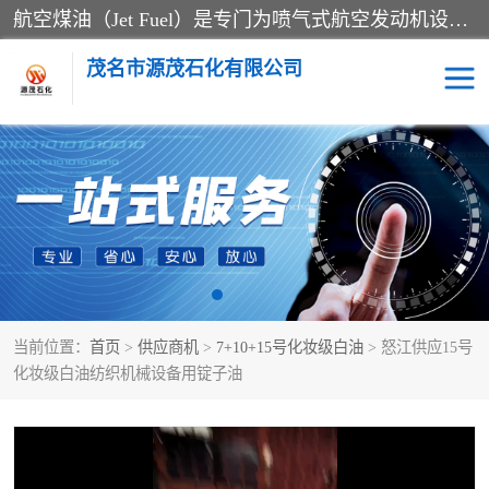
航空煤油（Jet Fuel）是专门为喷气式航空发动机设计的高纯度燃料，主要分为Jet A、Jet A-1和Jet B等类型。其特点是闪点高、低温流动性好，并添加了抗静电剂和抗氧化剂以确保飞行安全。航空煤油需
茂名市源茂石化有限公司
RP3航空煤油
D20+D30溶剂油
D40+D60溶剂油
D80+D100溶剂油
6号+120号溶剂油
260号溶剂油
当前位置：
首页
>
供应商机
>
7+10+15号化妆级白油
> 怒江供应15号
异构烷烃
天然乳胶
化妆级白油纺织机械设备用锭子油
3+5号化妆级白油
7+10+15号化妆级白油
26+32号化妆级白油
46+68号化妆级白油