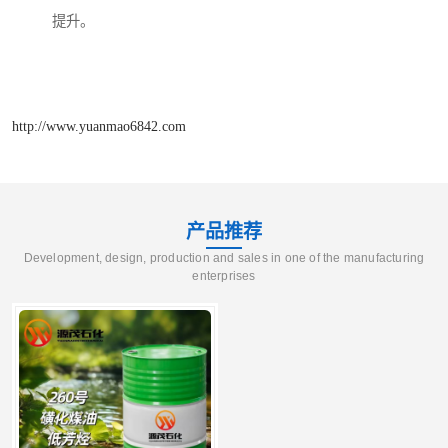
提升。
http://www.yuanmao6842.com
产品推荐
Development, design, production and sales in one of the manufacturing
enterprises