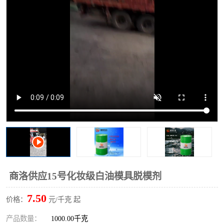
2731溶剂油
商洛供应15号化妆级白油模具脱模剂
7.50
价格：
元/千克 起
产品数量：
1000.00千克