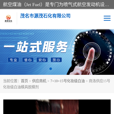
航空煤油（Jet Fuel）是专门为喷气式航空发动机设计的高纯度燃料，主要分为Jet A、Jet A-1和Jet B等类型。其特点是闪点高、低温流动性好，并添加了抗静电剂和抗氧化剂以确保飞行安全。航空煤油需
茂名市源茂石化有限公司
RP3航空煤油
D20+D30溶剂油
D40+D60溶剂油
D80+D100溶剂油
6号+120号溶剂油
260号溶剂油
当前位置：
首页
>
供应商机
>
7+10+15号化妆级白油
> 商洛供应15号
异构烷烃
天然乳胶
化妆级白油模具脱模剂
3+5号化妆级白油
7+10+15号化妆级白油
26+32号化妆级白油
46+68号化妆级白油