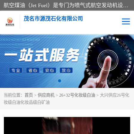
航空煤油（Jet Fuel）是专门为喷气式航空发动机设计的高纯度燃料，主要分为Jet A、Jet A-1和Jet B等类型。其特点是闪点高、低温流动性好，并添加了抗静电剂和抗氧化剂以确保飞行安全。航空煤油需
茂名市源茂石化有限公司
RP3航空煤油
D20+D30溶剂油
D40+D60溶剂油
D80+D100溶剂油
6号+120号溶剂油
260号溶剂油
当前位置：
首页
>
供应商机
>
26+32号化妆级白油
> 大兴供应26号化
异构烷烃
天然乳胶
妆级白油化妆品级白矿油
3+5号化妆级白油
7+10+15号化妆级白油
26+32号化妆级白油
46+68号化妆级白油