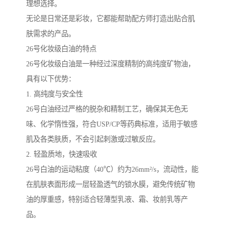
理想选择。
无论是日常还是彩妆，它都能帮助配方师打造出贴合肌
肤需求的产品。
26号化妆级白油的特点
26号化妆级白油是一种经过深度精制的高纯度矿物油，
具有以下优势：
1. 高纯度与安全性
26号白油经过严格的脱杂和精制工艺，确保其无色无
味、化学惰性强，符合USP/CP等药典标准，适用于敏感
肌及各类肤质，不会引起刺激或过敏反应。
2. 轻盈质地，快速吸收
26号白油的运动粘度（40℃）约为26mm²/s，流动性，能
在肌肤表面形成一层轻盈透气的锁水膜，避免传统矿物
油的厚重感，特别适合轻薄型乳液、霜、妆前乳等产
品。