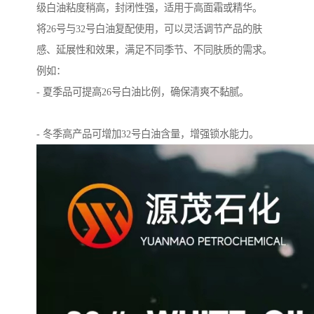
级白油粘度稍高，封闭性强，适用于高面霜或精华。
将26号与32号白油复配使用，可以灵活调节产品的肤
感、延展性和效果，满足不同季节、不同肤质的需求。
例如：
- 夏季品可提高26号白油比例，确保清爽不黏腻。
- 冬季高产品可增加32号白油含量，增强锁水能力。