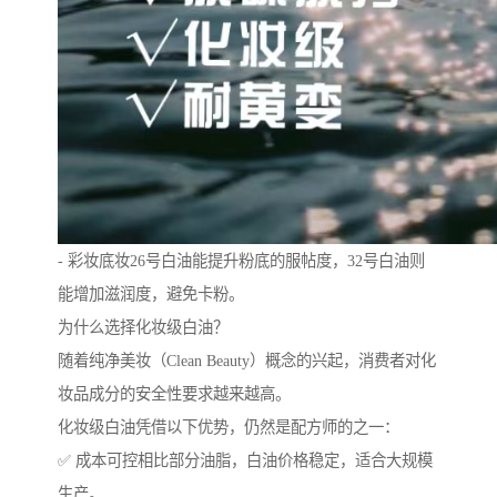
- 彩妆底妆26号白油能提升粉底的服帖度，32号白油则
能增加滋润度，避免卡粉。
为什么选择化妆级白油？
随着纯净美妆（Clean Beauty）概念的兴起，消费者对化
妆品成分的安全性要求越来越高。
化妆级白油凭借以下优势，仍然是配方师的之一：
✅ 成本可控相比部分油脂，白油价格稳定，适合大规模
生产。