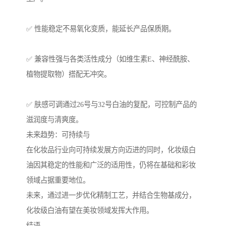
✅ 性能稳定不易氧化变质，能延长产品保质期。
✅ 兼容性强与各类活性成分（如维生素E、神经酰胺、
植物提取物）搭配无冲突。
✅ 肤感可调通过26号与32号白油的复配，可控制产品的
滋润度与清爽度。
未来趋势：可持续与
在化妆品行业向可持续发展方向迈进的同时，化妆级白
油因其稳定的性能和广泛的适用性，仍将在基础和彩妆
领域占据重要地位。
未来，通过进一步优化精制工艺，并结合生物基成分，
化妆级白油有望在美妆领域发挥大作用。
结语