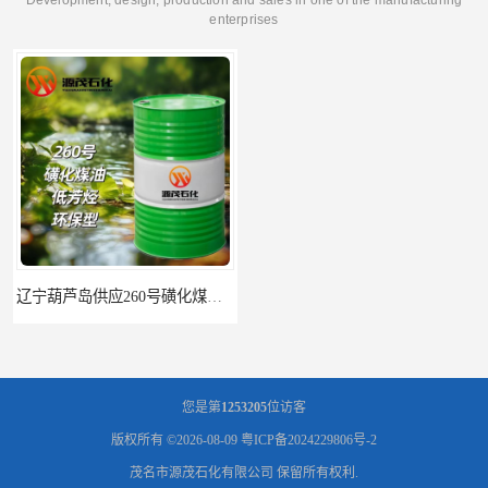
enterprises
辽宁葫芦岛供应260号磺化煤油电解铜电解镍钴稀释剂
您是第
1253205
位访客
版权所有 ©2026-08-09
粤ICP备2024229806号-2
茂名市源茂石化有限公司
保留所有权利.