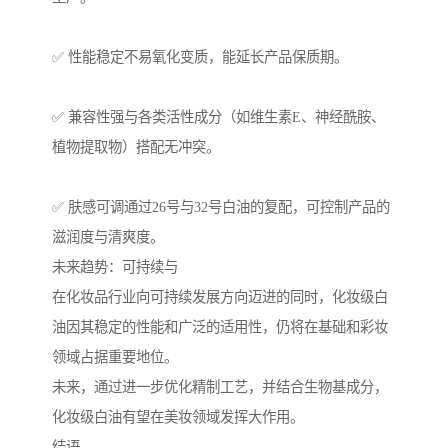
✅ 性能稳定不易氧化变质，能延长产品保质期。
✅ 兼容性强与各类活性成分（如维生素E、神经酰胺、
植物提取物）搭配无冲突。
✅ 肤感可调通过26号与32号白油的复配，可控制产品的
滋润度与清爽度。
未来趋势：可持续与
在化妆品行业向可持续发展方向迈进的同时，化妆级白
油因其稳定的性能和广泛的适用性，仍将在基础和彩妆
领域占据重要地位。
未来，通过进一步优化精制工艺，并结合生物基成分，
化妆级白油有望在美妆领域发挥大作用。
结语