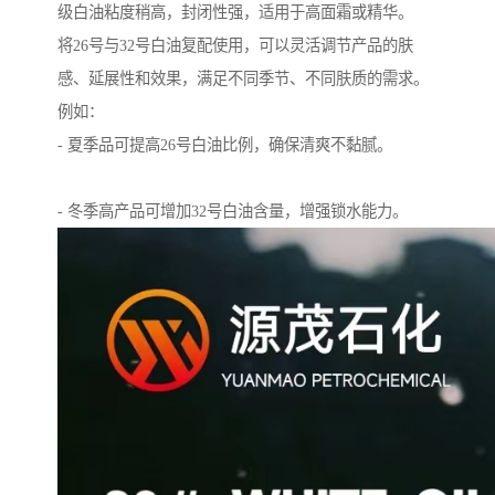
级白油粘度稍高，封闭性强，适用于高面霜或精华。
将26号与32号白油复配使用，可以灵活调节产品的肤
感、延展性和效果，满足不同季节、不同肤质的需求。
例如：
- 夏季品可提高26号白油比例，确保清爽不黏腻。
- 冬季高产品可增加32号白油含量，增强锁水能力。