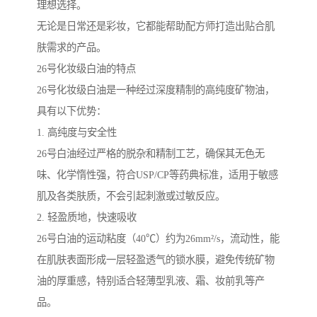
理想选择。
无论是日常还是彩妆，它都能帮助配方师打造出贴合肌
肤需求的产品。
26号化妆级白油的特点
26号化妆级白油是一种经过深度精制的高纯度矿物油，
具有以下优势：
1. 高纯度与安全性
26号白油经过严格的脱杂和精制工艺，确保其无色无
味、化学惰性强，符合USP/CP等药典标准，适用于敏感
肌及各类肤质，不会引起刺激或过敏反应。
2. 轻盈质地，快速吸收
26号白油的运动粘度（40℃）约为26mm²/s，流动性，能
在肌肤表面形成一层轻盈透气的锁水膜，避免传统矿物
油的厚重感，特别适合轻薄型乳液、霜、妆前乳等产
品。