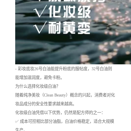
- 彩妆底妆26号白油能提升粉底的服帖度，32号白油则
能增加滋润度，避免卡粉。
为什么选择化妆级白油？
随着纯净美妆（Clean Beauty）概念的兴起，消费者对化
妆品成分的安全性要求越来越高。
化妆级白油凭借以下优势，仍然是配方师的之一：
✅ 成本可控相比部分油脂，白油价格稳定，适合大规模
生产。