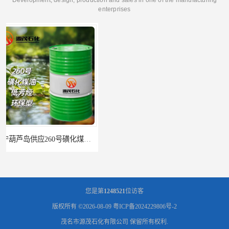
enterprises
辽宁葫芦岛供应260号磺化煤油电解铜电解镍钴稀释剂
您是第
1248521
位访客
版权所有 ©2026-08-09
粤ICP备2024229806号-2
茂名市源茂石化有限公司
保留所有权利.