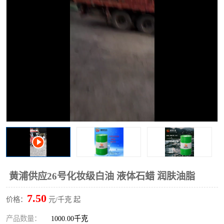
2731溶剂油
黄浦供应26号化妆级白油 液体石蜡 润肤油脂
7.50
价格：
元/千克 起
产品数量：
1000.00千克