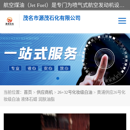
航空煤油（Jet Fuel）是专门为喷气式航空发动机设计的高纯度燃料，主要分为Jet A、Jet A-1和Jet B等类型。其特点是闪点高、低温流动性好，并添加了抗静电剂和抗氧化剂以确保飞行安全。航空煤油需
茂名市源茂石化有限公司
RP3航空煤油
D20+D30溶剂油
D40+D60溶剂油
D80+D100溶剂油
6号+120号溶剂油
260号溶剂油
当前位置：
首页
>
供应商机
>
26+32号化妆级白油
> 黄浦供应26号化
异构烷烃
天然乳胶
妆级白油 液体石蜡 润肤油脂
3+5号化妆级白油
7+10+15号化妆级白油
26+32号化妆级白油
46+68号化妆级白油