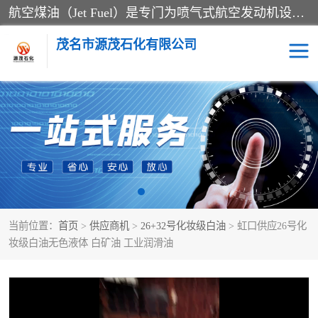
航空煤油（Jet Fuel）是专门为喷气式航空发动机设计的高纯度燃料，主要分为Jet A、Jet A-1和Jet B等类型。其特点是闪点高、低温流动性好，并添加了抗静电剂和抗氧化剂以确保飞行安全。航空煤油需
茂名市源茂石化有限公司
RP3航空煤油
D20+D30溶剂油
D40+D60溶剂油
D80+D100溶剂油
6号+120号溶剂油
260号溶剂油
当前位置：
首页
>
供应商机
>
26+32号化妆级白油
> 虹口供应26号化
异构烷烃
天然乳胶
妆级白油无色液体 白矿油 工业润滑油
3+5号化妆级白油
7+10+15号化妆级白油
26+32号化妆级白油
46+68号化妆级白油