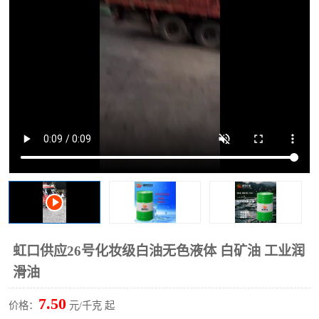
2731溶剂油
虹口供应26号化妆级白油无色液体 白矿油 工业润
滑油
7.50
价格：
元/千克 起