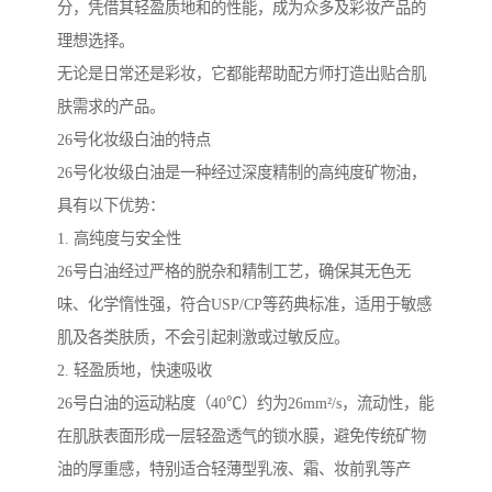
分，凭借其轻盈质地和的性能，成为众多及彩妆产品的
理想选择。
无论是日常还是彩妆，它都能帮助配方师打造出贴合肌
肤需求的产品。
26号化妆级白油的特点
26号化妆级白油是一种经过深度精制的高纯度矿物油，
具有以下优势：
1. 高纯度与安全性
26号白油经过严格的脱杂和精制工艺，确保其无色无
味、化学惰性强，符合USP/CP等药典标准，适用于敏感
肌及各类肤质，不会引起刺激或过敏反应。
2. 轻盈质地，快速吸收
26号白油的运动粘度（40℃）约为26mm²/s，流动性，能
在肌肤表面形成一层轻盈透气的锁水膜，避免传统矿物
油的厚重感，特别适合轻薄型乳液、霜、妆前乳等产