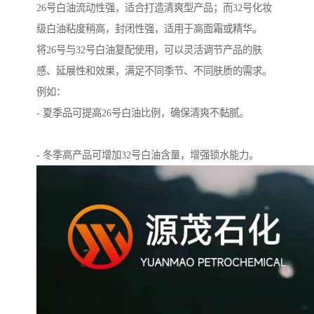
26号白油流动性强，适合打造清爽型产品；而32号化妆
级白油粘度稍高，封闭性强，适用于高面霜或精华。
将26号与32号白油复配使用，可以灵活调节产品的肤
感、延展性和效果，满足不同季节、不同肤质的需求。
例如：
- 夏季品可提高26号白油比例，确保清爽不黏腻。
- 冬季高产品可增加32号白油含量，增强锁水能力。