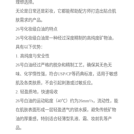
理想选择。
无论是日常还是彩妆，它都能帮助配方师打造出贴合肌
肤需求的产品。
26号化妆级白油的特点
26号化妆级白油是一种经过深度精制的高纯度矿物油，
具有以下优势：
1. 高纯度与安全性
26号白油经过严格的脱杂和精制工艺，确保其无色无
味、化学惰性强，符合USP/CP等药典标准，适用于敏感
肌及各类肤质，不会引起刺激或过敏反应。
2. 轻盈质地，快速吸收
26号白油的运动粘度（40℃）约为26mm²/s，流动性，能
在肌肤表面形成一层轻盈透气的锁水膜，避免传统矿物
油的厚重感，特别适合轻薄型乳液、霜、妆前乳等产
品。