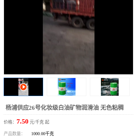
2731溶剂油
杨浦供应26号化妆级白油矿物润滑油 无色粘稠
7.50
价格：
元/千克 起
产品数量：
1000.00千克