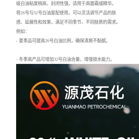
级白油粘度稍高，封闭性强，适用于高面霜或精华。
将26号与32号白油复配使用，可以灵活调节产品的肤
感、延展性和效果，满足不同季节、不同肤质的需求。
例如：
- 夏季品可提高26号白油比例，确保清爽不黏腻。
- 冬季高产品可增加32号白油含量，增强锁水能力。