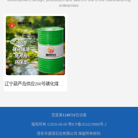
enterprises
辽宁葫芦岛供应260号磺化煤油电解铜电解镍钴稀释剂
您是第
1248731
位访客
版权所有 ©2026-08-09
粤ICP备2024229806号-2
茂名市源茂石化有限公司
保留所有权利.