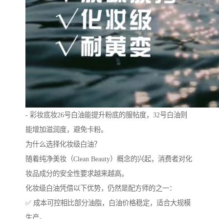
- 彩妆底妆26号白油能提升粉底的服帖度，32号白油则
能增加滋润度，避免卡粉。
为什么选择化妆级白油？
随着纯净美妆（Clean Beauty）概念的兴起，消费者对化
妆品成分的安全性要求越来越高。
化妆级白油凭借以下优势，仍然是配方师的之一：
✅ 成本可控相比部分油脂，白油价格稳定，适合大规模
生产。