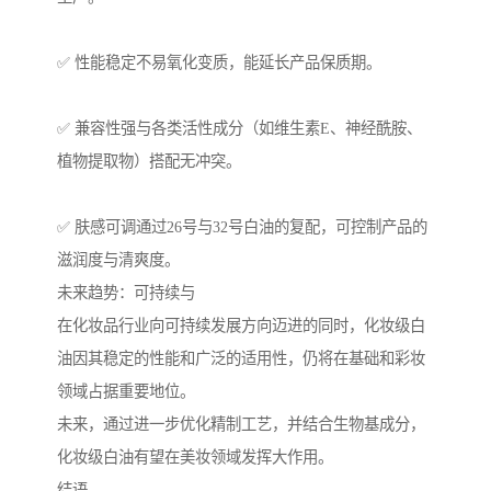
✅ 性能稳定不易氧化变质，能延长产品保质期。
✅ 兼容性强与各类活性成分（如维生素E、神经酰胺、
植物提取物）搭配无冲突。
✅ 肤感可调通过26号与32号白油的复配，可控制产品的
滋润度与清爽度。
未来趋势：可持续与
在化妆品行业向可持续发展方向迈进的同时，化妆级白
油因其稳定的性能和广泛的适用性，仍将在基础和彩妆
领域占据重要地位。
未来，通过进一步优化精制工艺，并结合生物基成分，
化妆级白油有望在美妆领域发挥大作用。
结语