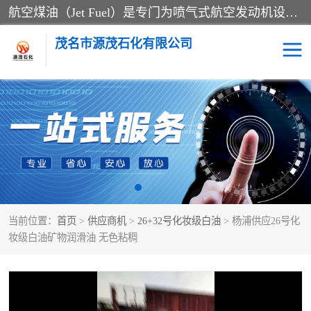
航空煤油（Jet Fuel）是专门为喷气式航空发动机设计的高纯度燃料，主要分为Jet A、Jet A-1和Jet B等类型。其特点是闪点高、低温流动性好，并添加了抗静电剂和抗氧化剂以确保飞行安全。航空煤油需
茂名市源茂石化有限公司
RP3航空煤油
D20+D30溶剂油
D40+D60溶剂油
D80+D100溶剂油
6号+120号溶剂油
260号溶剂油
当前位置：
首页
>
供应商机
>
26+32号化妆级白油
> 杨浦供应26号化
异构烷烃
天然乳胶
妆级白油矿物润滑油 无色粘稠
3+5号化妆级白油
7+10+15号化妆级白油
26+32号化妆级白油
46+68号化妆级白油