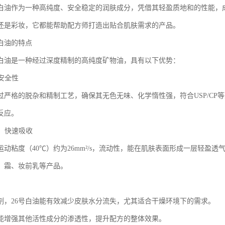
级白油作为一种高纯度、安全稳定的润肤成分，凭借其轻盈质地和的性能，
还是彩妆，它都能帮助配方师打造出贴合肌肤需求的产品。
级白油的特点
级白油是一种经过深度精制的高纯度矿物油，具有以下优势：
与安全性
经过严格的脱杂和精制工艺，确保其无色无味、化学惰性强，符合USP/C
反应。
地，快速吸收
的运动粘度（40℃）约为26mm²/s，流动性，能在肌肤表面形成一层轻
、霜、妆前乳等产品。
剂，26号白油能有效减少皮肤水分流失，尤其适合干燥环境下的需求。
能增强其他活性成分的渗透性，提升配方的整体效果。