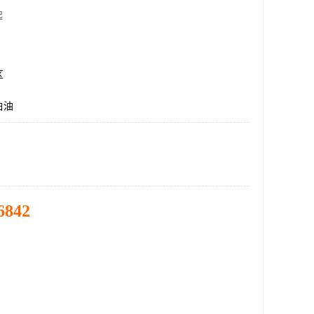
起
区
白油
6842