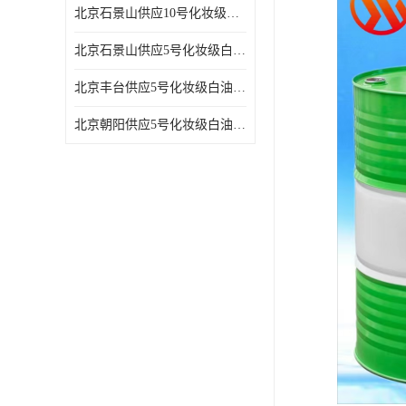
北京石景山供应10号化妆级白油高精密机械润滑油
北京石景山供应5号化妆级白油缝纫机油 设备润滑油
北京丰台供应5号化妆级白油纤维与织物柔软光亮
北京朝阳供应5号化妆级白油纺织时的润滑剂