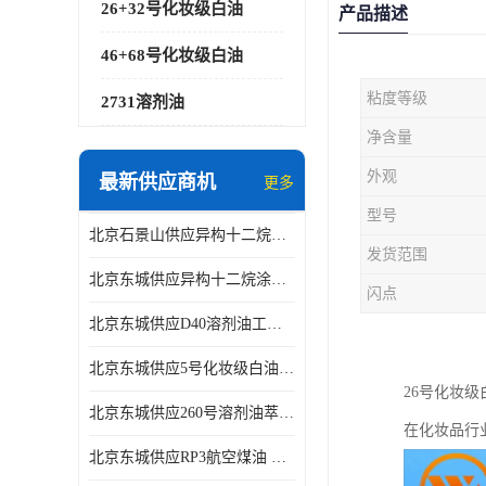
26+32号化妆级白油
产品描述
46+68号化妆级白油
粘度等级
2731溶剂油
净含量
外观
最新供应商机
更多
型号
北京石景山供应异构十二烷香精助剂
发货范围
北京东城供应异构十二烷涂料胶粘油墨稀释剂
闪点
北京东城供应D40溶剂油工业金属清洗
北京东城供应5号化妆级白油钻井液润滑剂
26号化妆
北京东城供应260号溶剂油萃取溶剂油金属萃取剂
在化妆品行
北京东城供应RP3航空煤油 高含量国标工业级航空煤油燃料油 无色透明