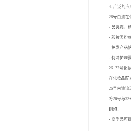
4. 广泛的
26号白油
- 品类霜、
- 彩妆类
- 护发产
- 特殊护
26+32号
在化妆品配
26号白油
将26号与
例如：
- 夏季品可