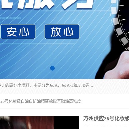
航空煤油（Jet Fuel）是专门为喷气式航空发动机设计的高纯度燃料，主要分为Jet A、Jet A-1和Jet B等类型。其特点是闪点高、低温流动性好，并添加了抗静电剂和抗氧化剂以确保飞行安全。航空煤油需
应26号化妆级白油白矿油精密橡胶基础油高粘度
万州供应26号化妆