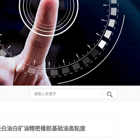
级白油白矿油精密橡胶基础油高粘度