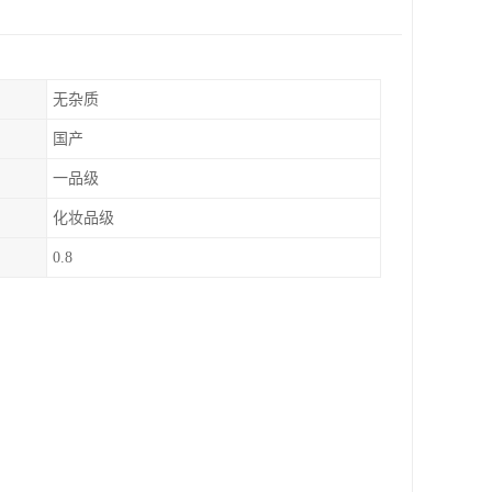
无杂质
国产
一品级
化妆品级
0.8