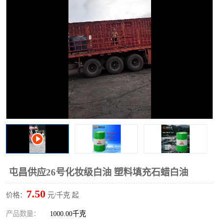
2731溶剂油
屯昌供应26号化妆级白油 塑料填充石蜡白油
7.50
价格：
元/千克 起
产品数量：
1000.00千克