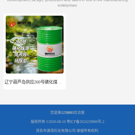
enterprises
辽宁葫芦岛供应260号磺化煤油电解铜电解镍钴稀释剂
您是第
1258003
位访客
版权所有 ©2026-08-10
粤ICP备2024229806号-2
茂名市源茂石化有限公司
保留所有权利.