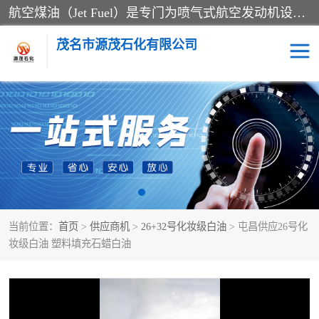
航空煤油（Jet Fuel）是专门为喷气式航空发动机设计的高纯度燃料，主要分为Jet A、Jet A-1和Jet B等类型。其特点是闪点高、低温流动性好，并添加了抗静电剂和抗氧化剂以确保飞行安全。航空煤油需
茂名市源茂石化有限公司
RP3航空煤油
D20+D30溶剂油
D40+D60溶剂油
D80+D100溶剂油
6号+120号溶剂油
260号溶剂油
当前位置：
首页
>
供应商机
>
26+32号化妆级白油
> 屯昌供应26号化
异构烷烃
天然乳胶
妆级白油 塑料填充石蜡白油
3+5号化妆级白油
7+10+15号化妆级白油
26+32号化妆级白油
46+68号化妆级白油