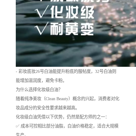
- 彩妆底妆26号白油能提升粉底的服帖度，32号白油则
能增加滋润度，避免卡粉。
为什么选择化妆级白油？
随着纯净美妆（Clean Beauty）概念的兴起，消费者对化
妆品成分的安全性要求越来越高。
化妆级白油凭借以下优势，仍然是配方师的之一：
✅ 成本可控相比部分油脂，白油价格稳定，适合大规模
生产。