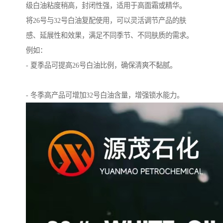
级白油粘度稍高，封闭性强，适用于高面霜或精华。
将26号与32号白油复配使用，可以灵活调节产品的肤
感、延展性和效果，满足不同季节、不同肤质的需求。
例如：
- 夏季品可提高26号白油比例，确保清爽不黏腻。
- 冬季高产品可增加32号白油含量，增强锁水能力。