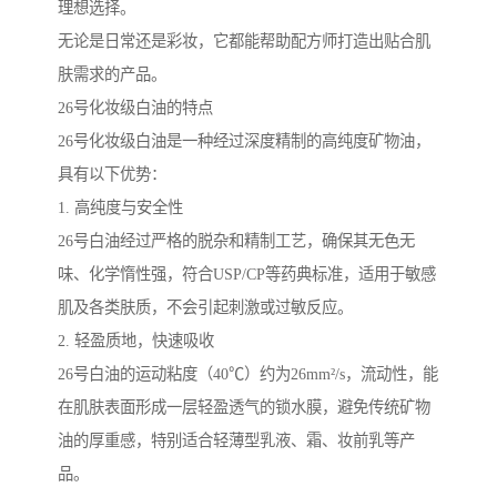
理想选择。
无论是日常还是彩妆，它都能帮助配方师打造出贴合肌
肤需求的产品。
26号化妆级白油的特点
26号化妆级白油是一种经过深度精制的高纯度矿物油，
具有以下优势：
1. 高纯度与安全性
26号白油经过严格的脱杂和精制工艺，确保其无色无
味、化学惰性强，符合USP/CP等药典标准，适用于敏感
肌及各类肤质，不会引起刺激或过敏反应。
2. 轻盈质地，快速吸收
26号白油的运动粘度（40℃）约为26mm²/s，流动性，能
在肌肤表面形成一层轻盈透气的锁水膜，避免传统矿物
油的厚重感，特别适合轻薄型乳液、霜、妆前乳等产
品。