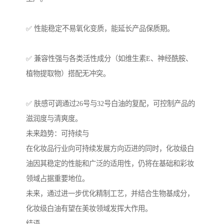
✅ 性能稳定不易氧化变质，能延长产品保质期。
✅ 兼容性强与各类活性成分（如维生素E、神经酰胺、
植物提取物）搭配无冲突。
✅ 肤感可调通过26号与32号白油的复配，可控制产品的
滋润度与清爽度。
未来趋势：可持续与
在化妆品行业向可持续发展方向迈进的同时，化妆级白
油因其稳定的性能和广泛的适用性，仍将在基础和彩妆
领域占据重要地位。
未来，通过进一步优化精制工艺，并结合生物基成分，
化妆级白油有望在美妆领域发挥大作用。
结语