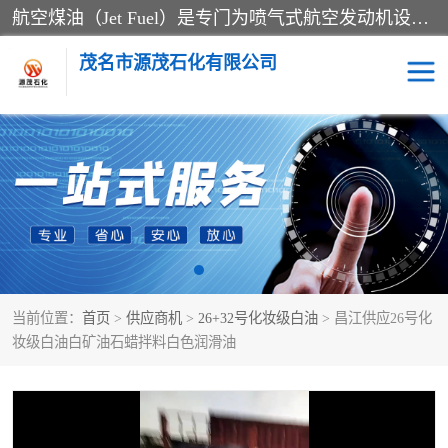
航空煤油（Jet Fuel）是专门为喷气式航空发动机设计的高纯度燃料，主要分为Jet A、Jet A-1和Jet B等类型。其特点是闪点高、低温流动性好，并添加了抗静电剂和抗氧化剂以确保飞行安全。航空煤油需
茂名市源茂石化有限公司
RP3航空煤油
D20+D30溶剂油
D40+D60溶剂油
D80+D100溶剂油
6号+120号溶剂油
260号溶剂油
当前位置：
首页
>
供应商机
>
26+32号化妆级白油
> 昌江供应26号化
异构烷烃
天然乳胶
妆级白油白矿油石蜡拌料白色润滑油
3+5号化妆级白油
7+10+15号化妆级白油
26+32号化妆级白油
46+68号化妆级白油