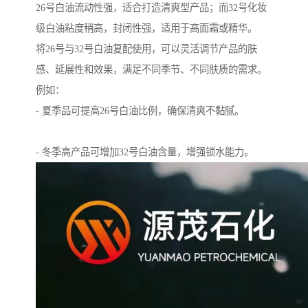
26号白油流动性强，适合打造清爽型产品；而32号化妆
级白油粘度稍高，封闭性强，适用于高面霜或精华。
将26号与32号白油复配使用，可以灵活调节产品的肤
感、延展性和效果，满足不同季节、不同肤质的需求。
例如：
- 夏季品可提高26号白油比例，确保清爽不黏腻。
- 冬季高产品可增加32号白油含量，增强锁水能力。