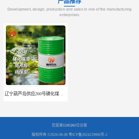
产品推荐
Development, design, production and sales in one of the manufacturing
enterprises
辽宁葫芦岛供应260号磺化煤油电解铜电解镍钴稀释剂
您是第
1245261
位访客
版权所有 ©2026-08-08
粤ICP备2024229806号-2