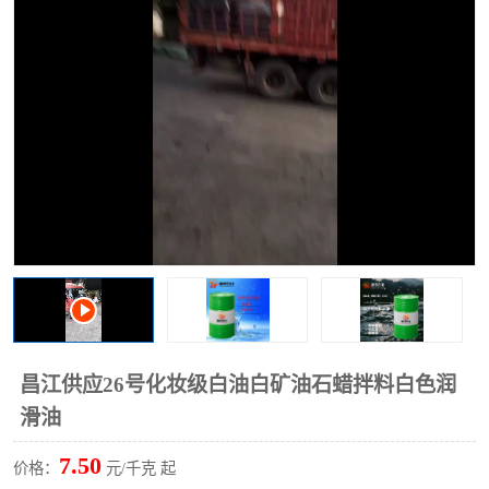
2731溶剂油
昌江供应26号化妆级白油白矿油石蜡拌料白色润
滑油
7.50
价格：
元/千克 起