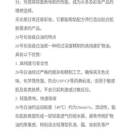
分，凭借其轻盈质地和的性能，成为众多及彩妆产品的
理想选择。
无论是日常还是彩妆，它都能帮助配方师打造出贴合肌
肤需求的产品。
26号化妆级白油的特点
26号化妆级白油是一种经过深度精制的高纯度矿物油，
具有以下优势：
1. 高纯度与安全性
26号白油经过严格的脱杂和精制工艺，确保其无色无
味、化学惰性强，符合USP/CP等药典标准，适用于敏感
肌及各类肤质，不会引起刺激或过敏反应。
2. 轻盈质地，快速吸收
26号白油的运动粘度（40℃）约为26mm²/s，流动性，能
在肌肤表面形成一层轻盈透气的锁水膜，避免传统矿物
油的厚重感，特别适合轻薄型乳液、霜、妆前乳等产