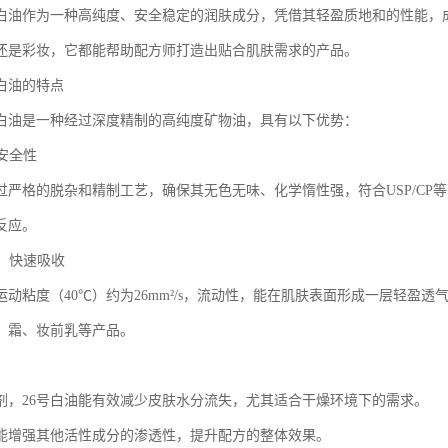
级白油作为一种高纯度、安全稳定的润肤成分，凭借其轻盈质地和的性能，
还是彩妆，它都能帮助配方师打造出贴合肌肤需求的产品。
级白油的特点
级白油是一种经过深度精制的高纯度矿物油，具有以下优势：
与安全性
经过严格的脱杂和精制工艺，确保其无色无味、化学惰性强，符合USP/C
反应。
地，快速吸收
的运动粘度（40℃）约为26mm²/s，流动性，能在肌肤表面形成一层轻
、霜、妆前乳等产品。
剂，26号白油能有效减少皮肤水分流失，尤其适合干燥环境下的需求。
能增强其他活性成分的渗透性，提升配方的整体效果。