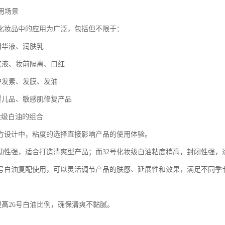
应用场景
在化妆品中的应用为广泛，包括但不限于：
精华液、润肤乳
粉底液、妆前隔离、口红
品护发素、发膜、发油
理婴儿品、敏感肌修复产品
化妆级白油的组合
方设计中，粘度的选择直接影响产品的使用体验。
流动性强，适合打造清爽型产品；而32号化妆级白油粘度稍高，封闭性强，
32号白油复配使用，可以灵活调节产品的肤感、延展性和效果，满足不同季
提高26号白油比例，确保清爽不黏腻。