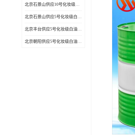
北京石景山供应10号化妆级白油高精密机械润滑油
北京石景山供应5号化妆级白油缝纫机油 设备润滑油
北京丰台供应5号化妆级白油纤维与织物柔软光亮
北京朝阳供应5号化妆级白油纺织时的润滑剂