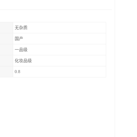
无杂质
国产
一品级
化妆品级
0.8