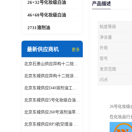
26+32号化妆级白油
产品描述
46+68号化妆级白油
粘度等级
2731溶剂油
净含量
外观
最新供应商机
更多
型号
北京石景山供应异构十二烷香精助剂
发货范围
北京东城供应异构十二烷涂料胶粘油墨稀释剂
闪点
北京东城供应D40溶剂油工业金属清洗
北京东城供应5号化妆级白油钻井液润滑剂
26号化妆
北京东城供应260号溶剂油萃取溶剂油金属萃取剂
在化妆品行
北京东城供应RP3航空煤油 高含量国标工业级航空煤油燃料油 无色透明