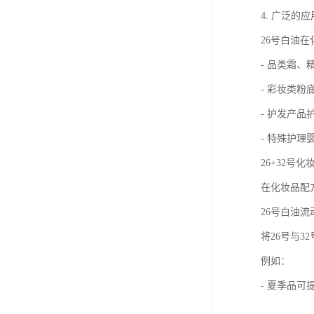
4. 广泛的
26号白油
- 品类霜、
- 彩妆类
- 护发产
- 特殊护
26+32号
在化妆品配
26号白油
将26号与
例如：
- 夏季品可