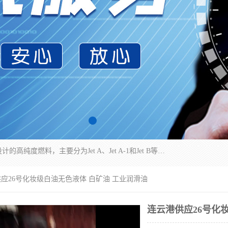
航空煤油（Jet Fuel）是专门为喷气式航空发动机设计的高纯度燃料，主要分为Jet A、Jet A-1和Jet B等类型。其特点是闪点高、低温流动性好，并添加了抗静电剂和抗氧化剂以确保飞行安全。航空煤油需
供应26号化妆级白油无色液体 白矿油 工业润滑油
连云港供应26号化