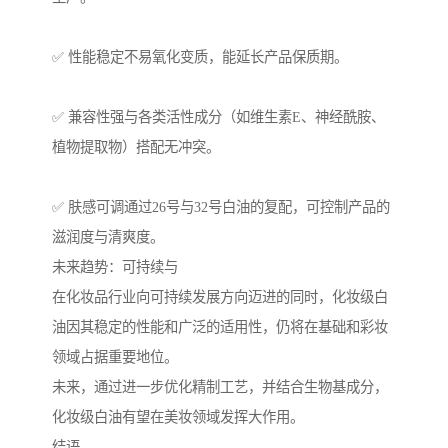
✅ 性能稳定不易氧化变质，能延长产品保质期。
✅ 兼容性强与各类活性成分（如维生素E、神经酰胺、
植物提取物）搭配无冲突。
✅ 肤感可调通过26号与32号白油的复配，可控制产品的
滋润度与清爽度。
未来趋势：可持续与
在化妆品行业向可持续发展方向迈进的同时，化妆级白
油因其稳定的性能和广泛的适用性，仍将在基础和彩妆
领域占据重要地位。
未来，通过进一步优化精制工艺，并结合生物基成分，
化妆级白油有望在美妆领域发挥大作用。
结语