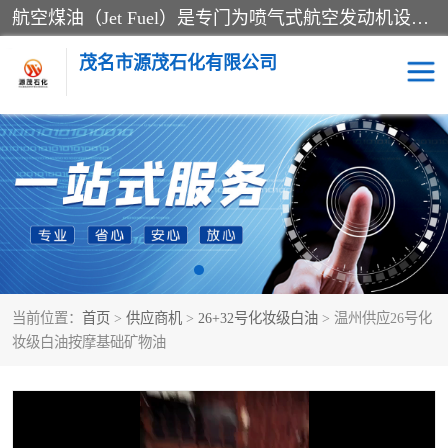
航空煤油（Jet Fuel）是专门为喷气式航空发动机设计的高纯度燃料，主要分为Jet A、Jet A-1和Jet B等类型。其特点是闪点高、低温流动性好，并添加了抗静电剂和抗氧化剂以确保飞行安全。航空煤油需
茂名市源茂石化有限公司
RP3航空煤油
D20+D30溶剂油
D40+D60溶剂油
D80+D100溶剂油
6号+120号溶剂油
260号溶剂油
当前位置：
首页
>
供应商机
>
26+32号化妆级白油
> 温州供应26号化
异构烷烃
天然乳胶
妆级白油按摩基础矿物油
3+5号化妆级白油
7+10+15号化妆级白油
26+32号化妆级白油
46+68号化妆级白油