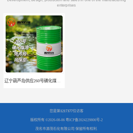
enterprises
辽宁葫芦岛供应260号磺化煤油电解铜电解镍钴稀释剂
您是第
1217377
位访客
版权所有 ©2026-08-06
粤ICP备2024229806号-2
茂名市源茂石化有限公司
保留所有权利.