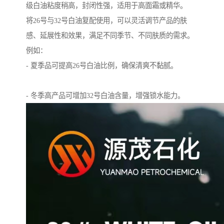
级白油粘度稍高，封闭性强，适用于高面霜或精华。
将26号与32号白油复配使用，可以灵活调节产品的肤
感、延展性和效果，满足不同季节、不同肤质的需求。
例如：
- 夏季品可提高26号白油比例，确保清爽不黏腻。
- 冬季高产品可增加32号白油含量，增强锁水能力。