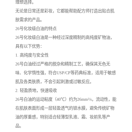
理想选择。
无论是日常还是彩妆，它都能帮助配方师打造出贴合肌
肤需求的产品。
26号化妆级白油的特点
26号化妆级白油是一种经过深度精制的高纯度矿物油，
具有以下优势：
1. 高纯度与安全性
26号白油经过严格的脱杂和精制工艺，确保其无色无
味、化学惰性强，符合USP/CP等药典标准，适用于敏感
肌及各类肤质，不会引起刺激或过敏反应。
2. 轻盈质地，快速吸收
26号白油的运动粘度（40℃）约为26mm²/s，流动性，能
在肌肤表面形成一层轻盈透气的锁水膜，避免传统矿物
油的厚重感，特别适合轻薄型乳液、霜、妆前乳等产
品。