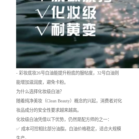
- 彩妆底妆26号白油能提升粉底的服帖度，32号白油则
能增加滋润度，避免卡粉。
为什么选择化妆级白油？
随着纯净美妆（Clean Beauty）概念的兴起，消费者对化
妆品成分的安全性要求越来越高。
化妆级白油凭借以下优势，仍然是配方师的之一：
✅ 成本可控相比部分油脂，白油价格稳定，适合大规模
生产。