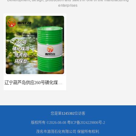
enterprises
辽宁葫芦岛供应260号磺化煤油电解铜电解镍钴稀释剂
您是第
1245302
位访客
版权所有 ©2026-08-08
粤ICP备2024229806号-2
茂名市源茂石化有限公司
保留所有权利.