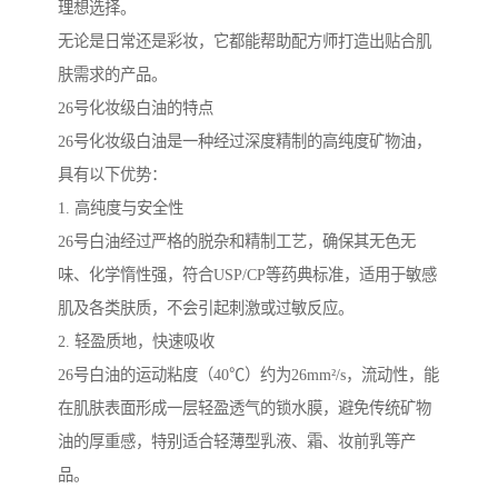
理想选择。
无论是日常还是彩妆，它都能帮助配方师打造出贴合肌
肤需求的产品。
26号化妆级白油的特点
26号化妆级白油是一种经过深度精制的高纯度矿物油，
具有以下优势：
1. 高纯度与安全性
26号白油经过严格的脱杂和精制工艺，确保其无色无
味、化学惰性强，符合USP/CP等药典标准，适用于敏感
肌及各类肤质，不会引起刺激或过敏反应。
2. 轻盈质地，快速吸收
26号白油的运动粘度（40℃）约为26mm²/s，流动性，能
在肌肤表面形成一层轻盈透气的锁水膜，避免传统矿物
油的厚重感，特别适合轻薄型乳液、霜、妆前乳等产
品。