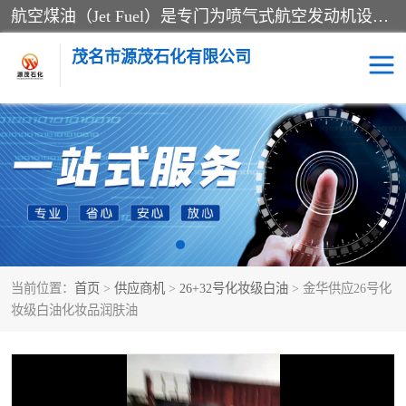
航空煤油（Jet Fuel）是专门为喷气式航空发动机设计的高纯度燃料，主要分为Jet A、Jet A-1和Jet B等类型。其特点是闪点高、低温流动性好，并添加了抗静电剂和抗氧化剂以确保飞行安全。航空煤油需
茂名市源茂石化有限公司
RP3航空煤油
D20+D30溶剂油
D40+D60溶剂油
D80+D100溶剂油
6号+120号溶剂油
260号溶剂油
当前位置：
首页
>
供应商机
>
26+32号化妆级白油
> 金华供应26号化
异构烷烃
天然乳胶
妆级白油化妆品润肤油
3+5号化妆级白油
7+10+15号化妆级白油
26+32号化妆级白油
46+68号化妆级白油