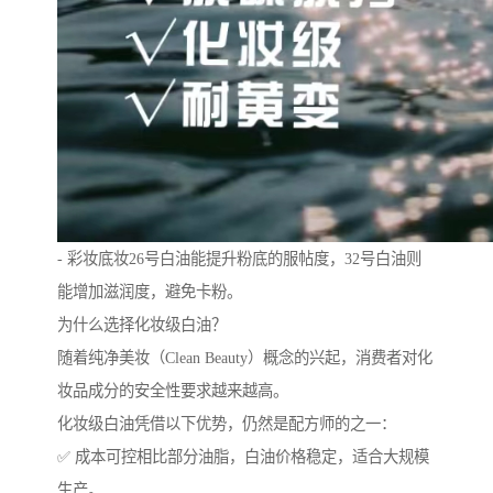
- 彩妆底妆26号白油能提升粉底的服帖度，32号白油则
能增加滋润度，避免卡粉。
为什么选择化妆级白油？
随着纯净美妆（Clean Beauty）概念的兴起，消费者对化
妆品成分的安全性要求越来越高。
化妆级白油凭借以下优势，仍然是配方师的之一：
✅ 成本可控相比部分油脂，白油价格稳定，适合大规模
生产。