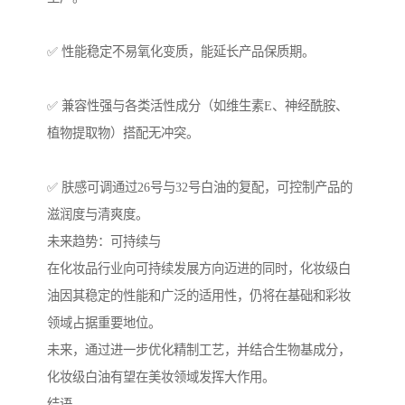
✅ 性能稳定不易氧化变质，能延长产品保质期。
✅ 兼容性强与各类活性成分（如维生素E、神经酰胺、
植物提取物）搭配无冲突。
✅ 肤感可调通过26号与32号白油的复配，可控制产品的
滋润度与清爽度。
未来趋势：可持续与
在化妆品行业向可持续发展方向迈进的同时，化妆级白
油因其稳定的性能和广泛的适用性，仍将在基础和彩妆
领域占据重要地位。
未来，通过进一步优化精制工艺，并结合生物基成分，
化妆级白油有望在美妆领域发挥大作用。
结语