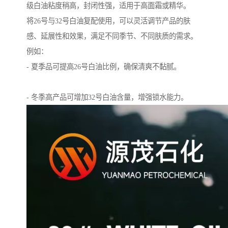
级白油粘度稍高，封闭性强，适用于高面霜或精华。
将26号与32号白油复配使用，可以灵活调节产品的肤
感、延展性和效果，满足不同季节、不同肤质的需求。
例如：
- 夏季品可提高26号白油比例，确保清爽不黏腻。
- 冬季高产品可增加32号白油含量，增强锁水能力。