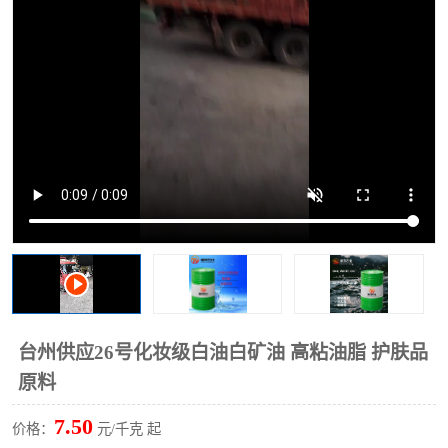
2731溶剂油
台州供应26号化妆级白油白矿油 高粘油脂 护肤品
原料
7.50
价格：
元/千克 起