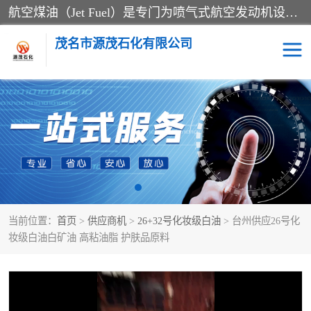
航空煤油（Jet Fuel）是专门为喷气式航空发动机设计的高纯度燃料，主要分为Jet A、Jet A-1和Jet B等类型。其特点是闪点高、低温流动性好，并添加了抗静电剂和抗氧化剂以确保飞行安全。航空煤油需
茂名市源茂石化有限公司
RP3航空煤油
D20+D30溶剂油
D40+D60溶剂油
D80+D100溶剂油
6号+120号溶剂油
260号溶剂油
当前位置：
首页
>
供应商机
>
26+32号化妆级白油
> 台州供应26号化
异构烷烃
天然乳胶
妆级白油白矿油 高粘油脂 护肤品原料
3+5号化妆级白油
7+10+15号化妆级白油
26+32号化妆级白油
46+68号化妆级白油