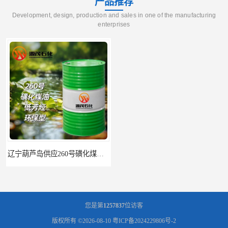
产品推荐
Development, design, production and sales in one of the manufacturing
enterprises
辽宁葫芦岛供应260号磺化煤油电解铜电解镍钴稀释剂
您是第
1257837
位访客
版权所有 ©2026-08-10
粤ICP备2024229806号-2