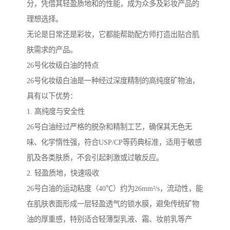
分，凭借其轻盈质地和的性能，成为众多及彩妆产品的
理想选择。
无论是日常还是彩妆，它都能帮助配方师打造出贴合肌
肤需求的产品。
26号化妆级白油的特点
26号化妆级白油是一种经过深度精制的高纯度矿物油，
具有以下优势：
1. 高纯度与安全性
26号白油经过严格的脱杂和精制工艺，确保其无色无
味、化学惰性强，符合USP/CP等药典标准，适用于敏感
肌及各类肤质，不会引起刺激或过敏反应。
2. 轻盈质地，快速吸收
26号白油的运动粘度（40℃）约为26mm²/s，流动性，能
在肌肤表面形成一层轻盈透气的锁水膜，避免传统矿物
油的厚重感，特别适合轻薄型乳液、霜、妆前乳等产