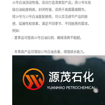
26号白油流动性强，适合打造清爽型产品；而32号化妆
级白油粘度稍高，封闭性强，适用于高面霜或精华。
将26号与32号白油复配使用，可以灵活调节产品的肤
感、延展性和效果，满足不同季节、不同肤质的需求。
例如：
- 夏季品可提高26号白油比例，确保清爽不黏腻。
- 冬季高产品可增加32号白油含量，增强锁水能力。