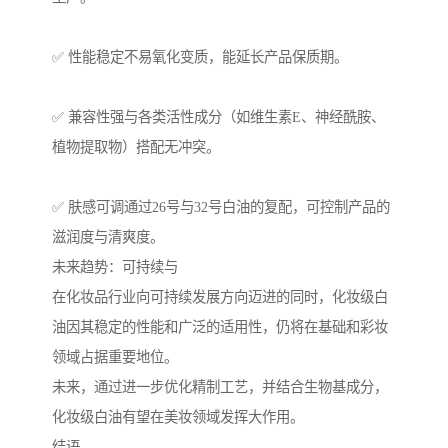
✅ 性能稳定不易氧化变质，能延长产品保质期。
✅ 兼容性强与各类活性成分（如维生素E、神经酰胺、
植物提取物）搭配无冲突。
✅ 肤感可调通过26号与32号白油的复配，可控制产品的
滋润度与清爽度。
未来趋势：可持续与
在化妆品行业向可持续发展方向迈进的同时，化妆级白
油因其稳定的性能和广泛的适用性，仍将在基础和彩妆
领域占据重要地位。
未来，通过进一步优化精制工艺，并结合生物基成分，
化妆级白油有望在美妆领域发挥大作用。
结语