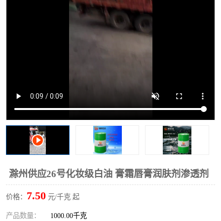
2731溶剂油
滁州供应26号化妆级白油 膏霜唇膏润肤剂渗透剂
7.50
价格：
元/千克 起
产品数量：
1000.00千克