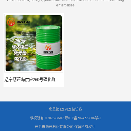
enterprises
辽宁葫芦岛供应260号磺化煤油电解铜电解镍钴稀释剂
您是第
1217821
位访客
版权所有 ©2026-08-07
粤ICP备2024229806号-2
茂名市源茂石化有限公司
保留所有权利.