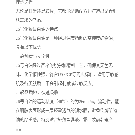
理想选择。
无论是日常还是彩妆，它都能帮助配方师打造出贴合肌
肤需求的产品。
26号化妆级白油的特点
26号化妆级白油是一种经过深度精制的高纯度矿物油，
具有以下优势：
1. 高纯度与安全性
26号白油经过严格的脱杂和精制工艺，确保其无色无
味、化学惰性强，符合USP/CP等药典标准，适用于敏感
肌及各类肤质，不会引起刺激或过敏反应。
2. 轻盈质地，快速吸收
26号白油的运动粘度（40℃）约为26mm²/s，流动性，能
在肌肤表面形成一层轻盈透气的锁水膜，避免传统矿物
油的厚重感，特别适合轻薄型乳液、霜、妆前乳等产
品。