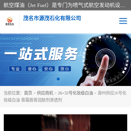
航空煤油（Jet Fuel）是专门为喷气式航空发动机设计的高纯度燃料，主要分为Jet A、Jet A-1和Jet B等类型。其特点是闪点高、低温流动性好，并添加了抗静电剂和抗氧化剂以确保飞行安全。航空煤油需
茂名市源茂石化有限公司
RP3航空煤油
D20+D30溶剂油
D40+D60溶剂油
D80+D100溶剂油
6号+120号溶剂油
260号溶剂油
当前位置：
首页
>
供应商机
>
26+32号化妆级白油
> 滁州供应26号化
异构烷烃
天然乳胶
妆级白油 膏霜唇膏润肤剂渗透剂
3+5号化妆级白油
7+10+15号化妆级白油
26+32号化妆级白油
46+68号化妆级白油