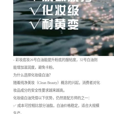
- 彩妆底妆26号白油能提升粉底的服帖度，32号白油则
能增加滋润度，避免卡粉。
为什么选择化妆级白油？
随着纯净美妆（Clean Beauty）概念的兴起，消费者对化
妆品成分的安全性要求越来越高。
化妆级白油凭借以下优势，仍然是配方师的之一：
✅ 成本可控相比部分油脂，白油价格稳定，适合大规模
生产。