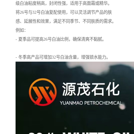
级白油粘度稍高，封闭性强，适用于高面霜或精华。
将26号与32号白油复配使用，可以灵活调节产品的肤
感、延展性和效果，满足不同季节、不同肤质的需求。
例如：
- 夏季品可提高26号白油比例，确保清爽不黏腻。
- 冬季高产品可增加32号白油含量，增强锁水能力。