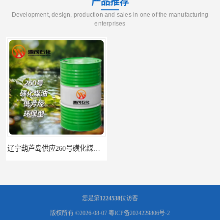
产品推荐
Development, design, production and sales in one of the manufacturing
enterprises
辽宁葫芦岛供应260号磺化煤油电解铜电解镍钴稀释剂
您是第
1224538
位访客
版权所有 ©2026-08-07
粤ICP备2024229806号-2