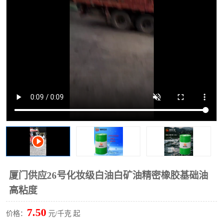
2731溶剂油
厦门供应26号化妆级白油白矿油精密橡胶基础油
高粘度
7.50
价格：
元/千克 起