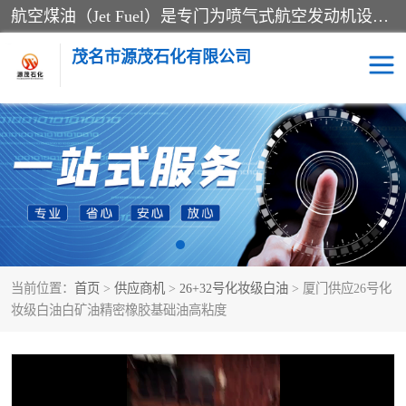
航空煤油（Jet Fuel）是专门为喷气式航空发动机设计的高纯度燃料，主要分为Jet A、Jet A-1和Jet B等类型。其特点是闪点高、低温流动性好，并添加了抗静电剂和抗氧化剂以确保飞行安全。航空煤油需
茂名市源茂石化有限公司
RP3航空煤油
D20+D30溶剂油
D40+D60溶剂油
D80+D100溶剂油
6号+120号溶剂油
260号溶剂油
当前位置：
首页
>
供应商机
>
26+32号化妆级白油
> 厦门供应26号化
异构烷烃
天然乳胶
妆级白油白矿油精密橡胶基础油高粘度
3+5号化妆级白油
7+10+15号化妆级白油
26+32号化妆级白油
46+68号化妆级白油