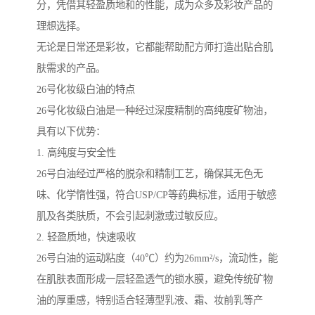
分，凭借其轻盈质地和的性能，成为众多及彩妆产品的
理想选择。
无论是日常还是彩妆，它都能帮助配方师打造出贴合肌
肤需求的产品。
26号化妆级白油的特点
26号化妆级白油是一种经过深度精制的高纯度矿物油，
具有以下优势：
1. 高纯度与安全性
26号白油经过严格的脱杂和精制工艺，确保其无色无
味、化学惰性强，符合USP/CP等药典标准，适用于敏感
肌及各类肤质，不会引起刺激或过敏反应。
2. 轻盈质地，快速吸收
26号白油的运动粘度（40℃）约为26mm²/s，流动性，能
在肌肤表面形成一层轻盈透气的锁水膜，避免传统矿物
油的厚重感，特别适合轻薄型乳液、霜、妆前乳等产