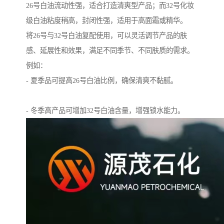
26号白油流动性强，适合打造清爽型产品；而32号化妆
级白油粘度稍高，封闭性强，适用于高面霜或精华。
将26号与32号白油复配使用，可以灵活调节产品的肤
感、延展性和效果，满足不同季节、不同肤质的需求。
例如：
- 夏季品可提高26号白油比例，确保清爽不黏腻。
- 冬季高产品可增加32号白油含量，增强锁水能力。