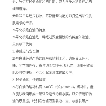
分，凭借其轻盈质地和的性能，成为众多及彩妆产品的
理想选择。
无论是日常还是彩妆，它都能帮助配方师打造出贴合肌
肤需求的产品。
26号化妆级白油的特点
26号化妆级白油是一种经过深度精制的高纯度矿物油，
具有以下优势：
1. 高纯度与安全性
26号白油经过严格的脱杂和精制工艺，确保其无色无
味、化学惰性强，符合USP/CP等药典标准，适用于敏感
肌及各类肤质，不会引起刺激或过敏反应。
2. 轻盈质地，快速吸收
26号白油的运动粘度（40℃）约为26mm²/s，流动性，能
在肌肤表面形成一层轻盈透气的锁水膜，避免传统矿物
油的厚重感，特别适合轻薄型乳液、霜、妆前乳等产