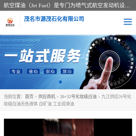
航空煤油（Jet Fuel）是专门为喷气式航空发动机设计的高纯度燃料，主要分为Jet A、Jet A-1和Jet B等类型。其特点是闪点高、低温流动性好，并添加了抗静电剂和抗氧化剂以确保飞行安全。航空煤油需
茂名市源茂石化有限公司
RP3航空煤油
D20+D30溶剂油
D40+D60溶剂油
D80+D100溶剂油
6号+120号溶剂油
260号溶剂油
当前位置：
首页
>
供应商机
>
26+32号化妆级白油
> 九江供应26号化
异构烷烃
天然乳胶
妆级白油无色液体 白矿油 工业润滑油
3+5号化妆级白油
7+10+15号化妆级白油
26+32号化妆级白油
46+68号化妆级白油