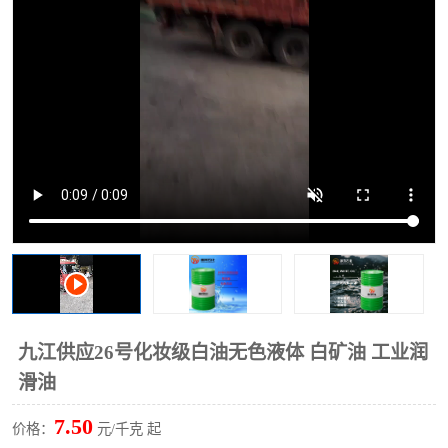
2731溶剂油
九江供应26号化妆级白油无色液体 白矿油 工业润
滑油
7.50
价格：
元/千克 起