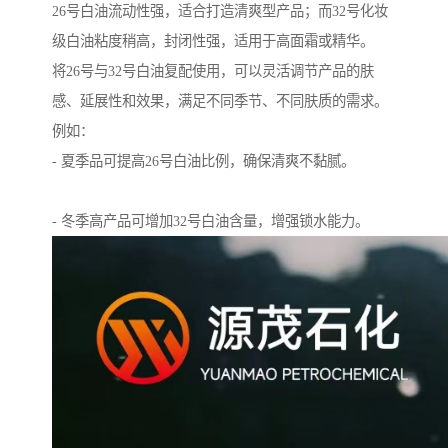
26号白油流动性强，适合打造清爽型产品；而32号化妆
级白油粘度稍高，封闭性强，适用于高面霜或精华。
将26号与32号白油复配使用，可以灵活调节产品的肤
感、延展性和效果，满足不同季节、不同肤质的需求。
例如：
- 夏季品可提高26号白油比例，确保清爽不黏腻。
- 冬季高产品可增加32号白油含量，增强锁水能力。