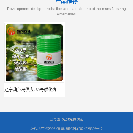
产品推荐
Development, design, production and sales in one of the manufacturing
enterprises
辽宁葫芦岛供应260号磺化煤油电解铜电解镍钴稀释剂
您是第
1242526
位访客
版权所有 ©2026-08-08
粤ICP备2024229806号-2