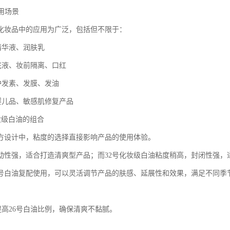
应用场景
在化妆品中的应用为广泛，包括但不限于：
精华液、润肤乳
粉底液、妆前隔离、口红
品护发素、发膜、发油
理婴儿品、敏感肌修复产品
化妆级白油的组合
方设计中，粘度的选择直接影响产品的使用体验。
流动性强，适合打造清爽型产品；而32号化妆级白油粘度稍高，封闭性强，
32号白油复配使用，可以灵活调节产品的肤感、延展性和效果，满足不同季
提高26号白油比例，确保清爽不黏腻。