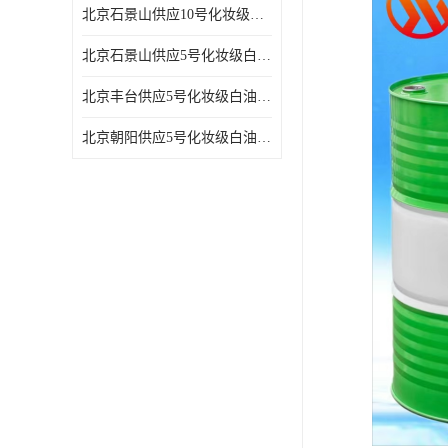
北京石景山供应10号化妆级白油高精密机械润滑油
北京石景山供应5号化妆级白油缝纫机油 设备润滑油
北京丰台供应5号化妆级白油纤维与织物柔软光亮
北京朝阳供应5号化妆级白油纺织时的润滑剂