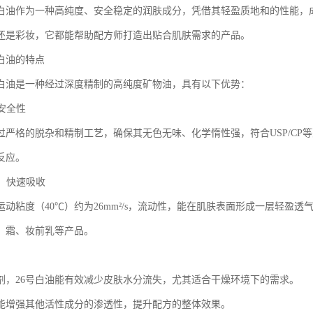
级白油作为一种高纯度、安全稳定的润肤成分，凭借其轻盈质地和的性能，
还是彩妆，它都能帮助配方师打造出贴合肌肤需求的产品。
级白油的特点
级白油是一种经过深度精制的高纯度矿物油，具有以下优势：
与安全性
经过严格的脱杂和精制工艺，确保其无色无味、化学惰性强，符合USP/C
反应。
地，快速吸收
的运动粘度（40℃）约为26mm²/s，流动性，能在肌肤表面形成一层轻
、霜、妆前乳等产品。
剂，26号白油能有效减少皮肤水分流失，尤其适合干燥环境下的需求。
能增强其他活性成分的渗透性，提升配方的整体效果。