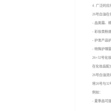
4. 广泛的
26号白油
- 品类霜、
- 彩妆类
- 护发产
- 特殊护
26+32号
在化妆品配
26号白油
将26号与
例如：
- 夏季品可