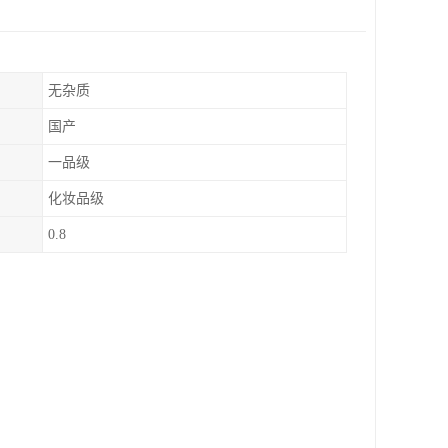
无杂质
国产
一品级
化妆品级
0.8