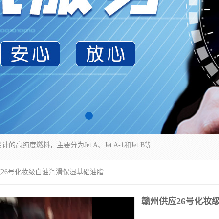
航空煤油（Jet Fuel）是专门为喷气式航空发动机设计的高纯度燃料，主要分为Jet A、Jet A-1和Jet B等类型。其特点是闪点高、低温流动性好，并添加了抗静电剂和抗氧化剂以确保飞行安全。航空煤油需
应26号化妆级白油润滑保湿基础油脂
赣州供应26号化妆