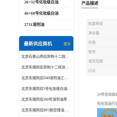
26+32号化妆级白油
产品描述
46+68号化妆级白油
粘度等级
2731溶剂油
净含量
外观
最新供应商机
更多
型号
北京石景山供应异构十二烷香精助剂
发货范围
北京东城供应异构十二烷涂料胶粘油墨稀释剂
闪点
北京东城供应D40溶剂油工业金属清洗
北京东城供应5号化妆级白油钻井液润滑剂
26号化妆
北京东城供应260号溶剂油萃取溶剂油金属萃取剂
在化妆品行
北京东城供应RP3航空煤油 高含量国标工业级航空煤油燃料油 无色透明