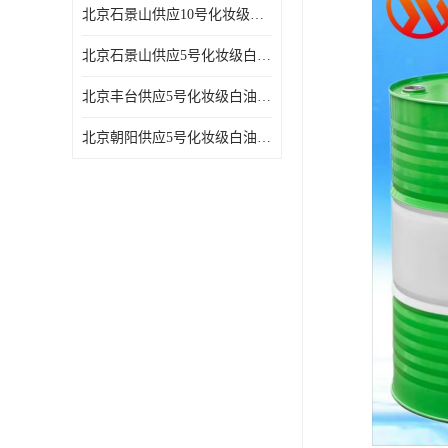
北京石景山供应10号化妆级白油高精密机械润滑油
北京石景山供应5号化妆级白油缝纫机油 设备润滑油
北京丰台供应5号化妆级白油纤维与织物柔软光亮
北京朝阳供应5号化妆级白油纺织时的润滑剂