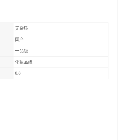
无杂质
国产
一品级
化妆品级
0.8