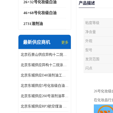
26+32号化妆级白油
产品描述
46+68号化妆级白油
粘度等级
2731溶剂油
净含量
外观
最新供应商机
更多
型号
北京石景山供应异构十二烷香精助剂
发货范围
北京东城供应异构十二烷涂料胶粘油墨稀释剂
闪点
北京东城供应D40溶剂油工业金属清洗
北京东城供应5号化妆级白油钻井液润滑剂
26号化妆
北京东城供应260号溶剂油萃取溶剂油金属萃取剂
在化妆品行
北京东城供应RP3航空煤油 高含量国标工业级航空煤油燃料油 无色透明