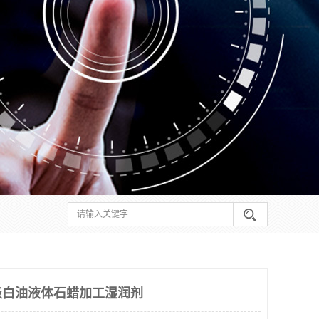
级白油液体石蜡加工湿润剂