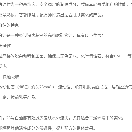
级白油作为一种高纯度、安全稳定的润肤成分，凭借其轻盈质地和的性能，
还是彩妆，它都能帮助配方师打造出贴合肌肤需求的产品。
级白油的特点
级白油是一种经过深度精制的高纯度矿物油，具有以下优势：
与安全性
经过严格的脱杂和精制工艺，确保其无色无味、化学惰性强，符合USP/C
反应。
地，快速吸收
的运动粘度（40℃）约为26mm²/s，流动性，能在肌肤表面形成一层轻
、霜、妆前乳等产品。
剂，26号白油能有效减少皮肤水分流失，尤其适合干燥环境下的需求。
能增强其他活性成分的渗透性，提升配方的整体效果。