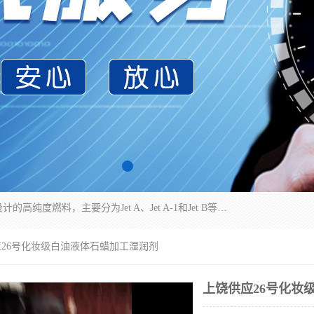
航空煤油（Jet Fuel）是专门为喷气式航空发动机设计的高纯度燃料，主要分为Jet A、Jet A-1和Jet B等类型。其特点是闪点高、低温流动性好，并添加了抗静电剂和抗氧化剂以确保飞行安全。航空煤油需
应26号化妆级白油液体石蜡加工湿润剂
上饶供应26号化妆