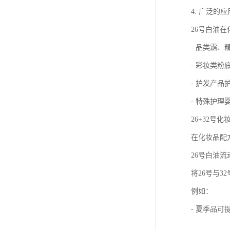
4. 广泛的
26号白油
- 品类霜、
- 彩妆类
- 护发产
- 特殊护
26+32号
在化妆品配
26号白油
将26号与
例如：
- 夏季品可