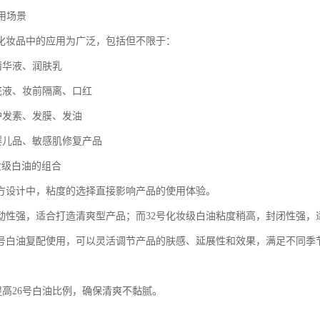
应用场景
在化妆品中的应用为广泛，包括但不限于：
精华液、润肤乳
粉底液、妆前隔离、口红
品护发素、发膜、发油
理婴儿品、敏感肌修复产品
化妆级白油的组合
方设计中，粘度的选择直接影响产品的使用体验。
流动性强，适合打造清爽型产品；而32号化妆级白油粘度稍高，封闭性强，
32号白油复配使用，可以灵活调节产品的肤感、延展性和效果，满足不同季
提高26号白油比例，确保清爽不黏腻。