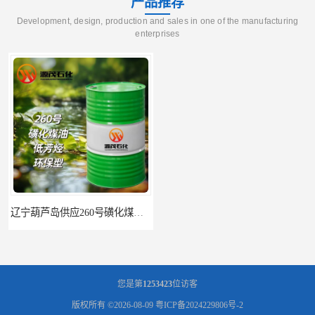
产品推荐
Development, design, production and sales in one of the manufacturing
enterprises
辽宁葫芦岛供应260号磺化煤油电解铜电解镍钴稀释剂
您是第
1253423
位访客
版权所有 ©2026-08-09
粤ICP备2024229806号-2