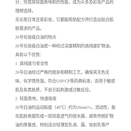
分，凭借其轻盈质地和的性能，成为众多及彩妆产品的
理想选择。
无论是日常还是彩妆，它都能帮助配方师打造出贴合肌
肤需求的产品。
26号化妆级白油的特点
26号化妆级白油是一种经过深度精制的高纯度矿物油，
具有以下优势：
1. 高纯度与安全性
26号白油经过严格的脱杂和精制工艺，确保其无色无
味、化学惰性强，符合USP/CP等药典标准，适用于敏感
肌及各类肤质，不会引起刺激或过敏反应。
2. 轻盈质地，快速吸收
26号白油的运动粘度（40℃）约为26mm²/s，流动性，能
在肌肤表面形成一层轻盈透气的锁水膜，避免传统矿物
油的厚重感，特别适合轻薄型乳液、霜、妆前乳等产