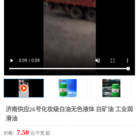
2731溶剂油
济南供应26号化妆级白油无色液体 白矿油 工业润
滑油
7.50
价格：
元/千克 起