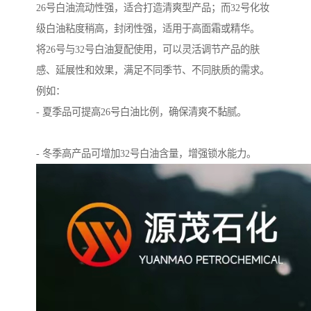
26号白油流动性强，适合打造清爽型产品；而32号化妆
级白油粘度稍高，封闭性强，适用于高面霜或精华。
将26号与32号白油复配使用，可以灵活调节产品的肤
感、延展性和效果，满足不同季节、不同肤质的需求。
例如：
- 夏季品可提高26号白油比例，确保清爽不黏腻。
- 冬季高产品可增加32号白油含量，增强锁水能力。