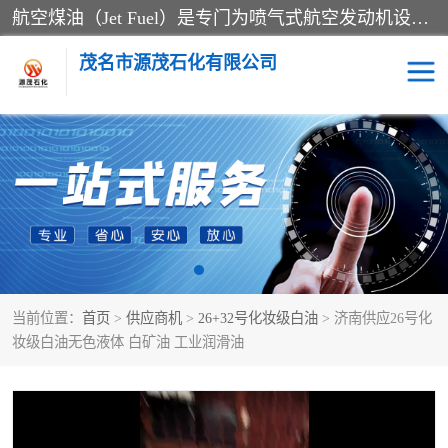
航空煤油（Jet Fuel）是专门为喷气式航空发动机设计的高纯度燃料，主要分为Jet A、Jet A-1和Jet B等类型。其特点是闪点高、低温流动性好，并添加了抗静电剂和抗氧化剂以确保飞行安全。航空煤油需
茂名市源茂石化有限公司
RP3航空煤油
D20+D30溶剂油
D40+D60溶剂油
D80+D100溶剂油
6号+120号溶剂油
260号溶剂油
当前位置：
首页
>
供应商机
>
26+32号化妆级白油
> 济南供应26号化
异构烷烃
天然乳胶
妆级白油无色液体 白矿油 工业润滑油
3+5号化妆级白油
7+10+15号化妆级白油
26+32号化妆级白油
46+68号化妆级白油