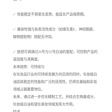
✅ 性能稳定不易氧化变质，能延长产品保质期。
✅ 兼容性强与各类活性成分（如维生素E、神经酰胺、
植物提取物）搭配无冲突。
✅ 肤感可调通过26号与32号白油的复配，可控制产品的
滋润度与清爽度。
未来趋势：可持续与
在化妆品行业向可持续发展方向迈进的同时，化妆级白
油因其稳定的性能和广泛的适用性，仍将在基础和彩妆
领域占据重要地位。
未来，通过进一步优化精制工艺，并结合生物基成分，
化妆级白油有望在美妆领域发挥大作用。
结语