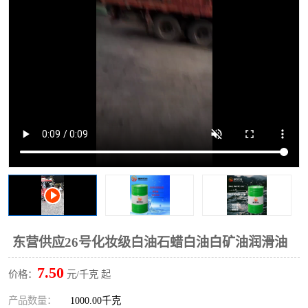
2731溶剂油
东营供应26号化妆级白油石蜡白油白矿油润滑油
7.50
价格：
元/千克 起
产品数量：
1000.00千克