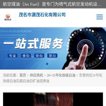
航空煤油（Jet Fuel）是专门为喷气式航空发动机设计的高纯度燃料，主要分为Jet A、Jet A-1和Jet B等类型。其特点是闪点高、低温流动性好，并添加了抗静电剂和抗氧化剂以确保飞行安全。航空煤油需
茂名市源茂石化有限公司
RP3航空煤油
D20+D30溶剂油
D40+D60溶剂油
D80+D100溶剂油
6号+120号溶剂油
260号溶剂油
当前位置：
首页
>
供应商机
>
26+32号化妆级白油
> 东营供应26号化
异构烷烃
天然乳胶
妆级白油石蜡白油白矿油润滑油
3+5号化妆级白油
7+10+15号化妆级白油
26+32号化妆级白油
46+68号化妆级白油