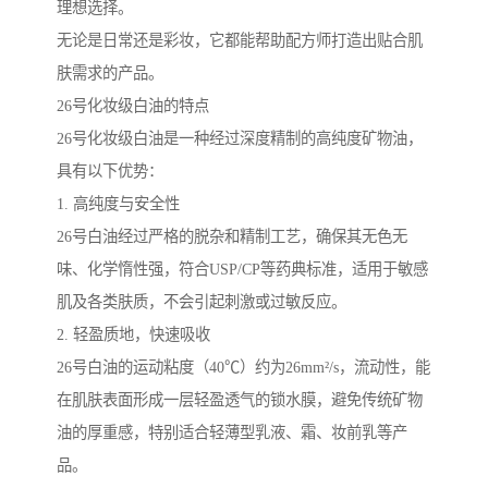
理想选择。
无论是日常还是彩妆，它都能帮助配方师打造出贴合肌
肤需求的产品。
26号化妆级白油的特点
26号化妆级白油是一种经过深度精制的高纯度矿物油，
具有以下优势：
1. 高纯度与安全性
26号白油经过严格的脱杂和精制工艺，确保其无色无
味、化学惰性强，符合USP/CP等药典标准，适用于敏感
肌及各类肤质，不会引起刺激或过敏反应。
2. 轻盈质地，快速吸收
26号白油的运动粘度（40℃）约为26mm²/s，流动性，能
在肌肤表面形成一层轻盈透气的锁水膜，避免传统矿物
油的厚重感，特别适合轻薄型乳液、霜、妆前乳等产
品。