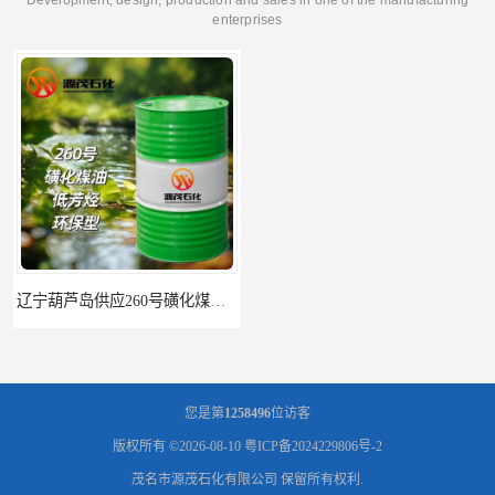
enterprises
油电解铜电解镍钴稀释剂
您是第
1258496
位访客
版权所有 ©2026-08-10
粤ICP备2024229806号-2
茂名市源茂石化有限公司
保留所有权利.