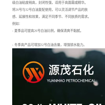
级白油粘度稍高，封闭性强，适用于高面霜或精华。
将26号与32号白油复配使用，可以灵活调节产品的肤
感、延展性和效果，满足不同季节、不同肤质的需求。
例如：
- 夏季品可提高26号白油比例，确保清爽不黏腻。
- 冬季高产品可增加32号白油含量，增强锁水能力。