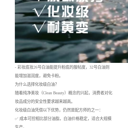
- 彩妆底妆26号白油能提升粉底的服帖度，32号白油则
能增加滋润度，避免卡粉。
为什么选择化妆级白油？
随着纯净美妆（Clean Beauty）概念的兴起，消费者对化
妆品成分的安全性要求越来越高。
化妆级白油凭借以下优势，仍然是配方师的之一：
✅ 成本可控相比部分油脂，白油价格稳定，适合大规模
生产。